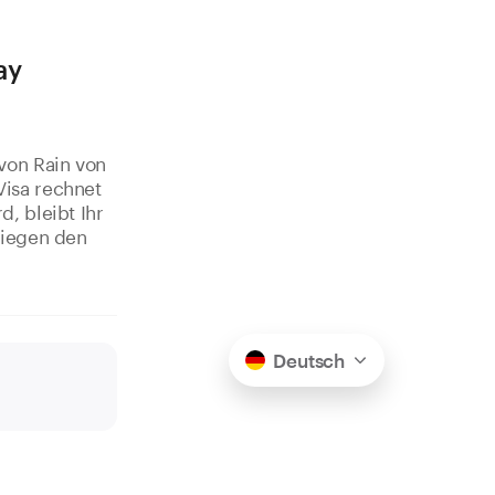
ay
von Rain von
isa rechnet
, bleibt Ihr
liegen den
Deutsch