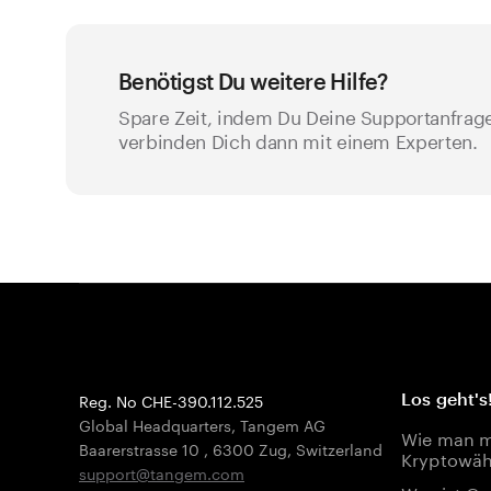
Benötigst Du weitere Hilfe?
Spare Zeit, indem Du Deine Supportanfrage 
verbinden Dich dann mit einem Experten.
Reg. No CHE-390.112.525
Los geht's
Global Headquarters, Tangem AG
Wie man mi
Baarerstrasse 10
,
6300 Zug
,
Switzerland
Kryptowäh
support@tangem.com