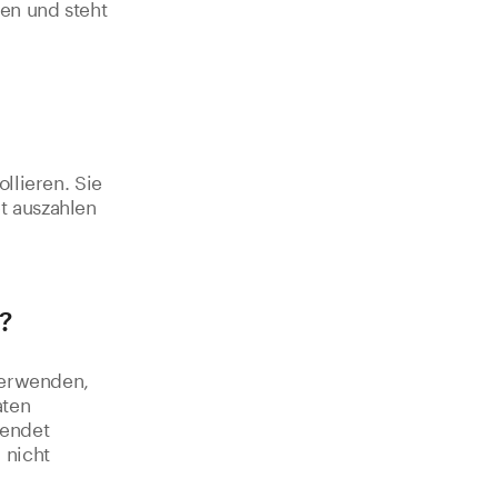
en und steht
llieren. Sie
t auszahlen
?
verwenden,
aten
wendet
 nicht