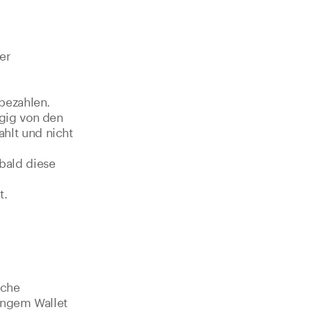
er
bezahlen.
gig von den
hlt und nicht
bald diese
t.
äche
angem Wallet