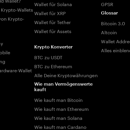
ld Wallet?
Wallet für Solana
GPSR
 Krypto-Wallets
Wallet für XRP
Glossar
von Krypto-
Wallet für Tether
Bitcoin 3.0
Wallet für Assets
Altcoin
Wallet Addre
ay
Krypto Konverter
Alles einble
bile
BTC zu USDT
ng
BTC zu Ethereum
rdware-Wallet
Alle Deine Kryptowährungen
Wie man Vermögenswerte
kauft
Wie kauft man Bitcoin
Wie kauft man Ethereum
Wie kauft man Solana
Wie kauft man Cardano