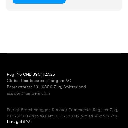
Reg. No CHE-390.112.525
Global Headquarters, Tangem AG
Baarerstrasse 10
,
6300 Zug
,
Switzerland
support@tangem.com
Patrick Storchenegger, Director Commercial Register Zug,
Los geht's!