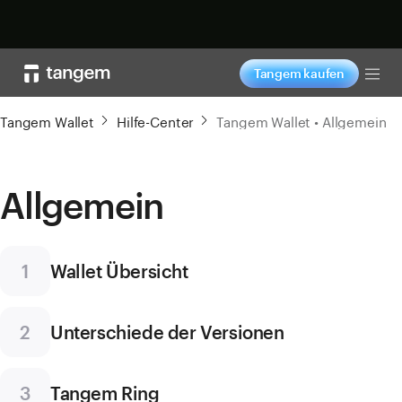
Jetzt shoppen
Tangem kaufen
Tog
Tangem Wallet
Hilfe-Center
Tangem Wallet • Allgemein
Allgemein
1
Wallet Übersicht
2
Unterschiede der Versionen
3
Tangem Ring