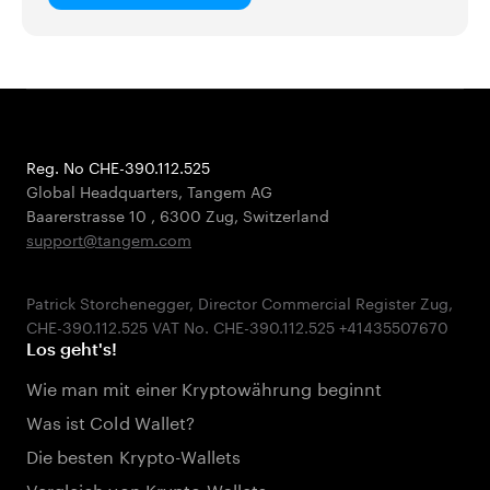
Reg. No CHE-390.112.525
Global Headquarters, Tangem AG
Baarerstrasse 10
,
6300 Zug
,
Switzerland
support@tangem.com
Patrick Storchenegger, Director Commercial Register Zug,
Los geht's!
Wie man mit einer Kryptowährung beginnt
Was ist Cold Wallet?
Die besten Krypto-Wallets
Vergleich von Krypto-Wallets