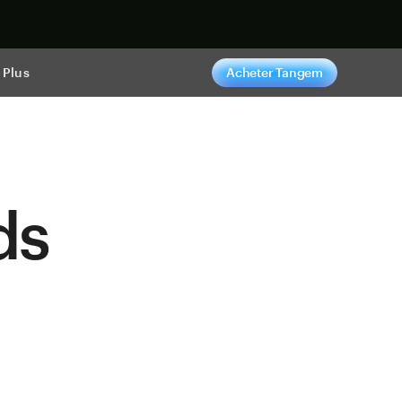
ntenant
Plus
Acheter Tangem
ds