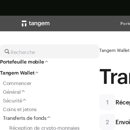
Port
Tangem Wallet
Recherche
Portefeuille mobile
Tra
Premiers pas
Tangem Wallet
Général
Commencer
Sécurité
Général
Utilisation du portefeuille mobile
A propos du portefeuille
Sécurité
1
Réce
Différences de version
Tout sur les Seed Phrases
Coins et jetons
Tangem Ring
Tout sur le code d'accès
Transferts de fonds
2
Envo
Sécurité des clés privées
Réception de crypto-monnaies