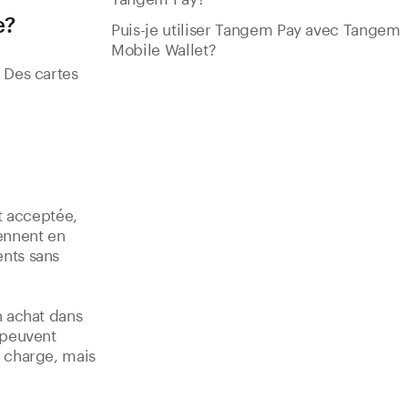
e?
Puis-je utiliser Tangem Pay avec Tangem
Mobile Wallet?
 Des cartes
t acceptée,
ennent en
nts sans
n achat dans
a peuvent
n charge, mais