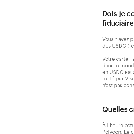
Dois-je c
fiduciair
Vous n'avez p
des USDC (ré
Votre carte T
dans le mond
en USDC est 
traité par Vis
n'est pas con
Quelles c
À l'heure act
Polygon. Le c