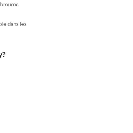
mbreuses
ble dans les
y?