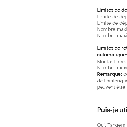
Limites de d
Limite de dé
Limite de dé
Nombre maxim
Nombre maxim
Limites de re
automatiques
Montant maxim
Nombre maxima
ce
Remarque:
de l'historiq
peuvent être 
Puis-je u
Oui. Tangem P