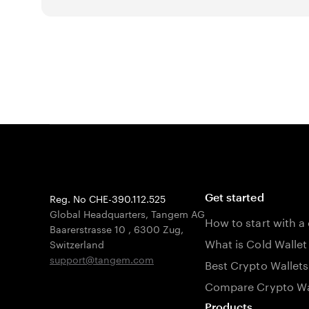
Reg. No CHE-390.112.525
Get started
Global Headquarters, Tangem AG
How to start with a
Baarerstrasse 10
,
6300 Zug
,
What is Cold Wallet
Switzerland
support@tangem.com
Best Crypto Wallets
Compare Crypto Wa
Products