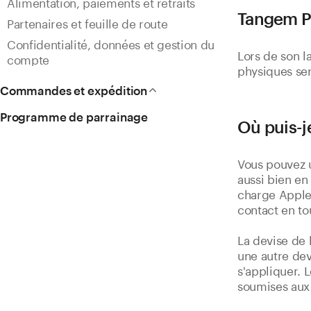
Alimentation, paiements et retraits
Tangem & dApps
Tangem Pa
Perte et récupération de l'appareil
Frais de transaction
Marché et actualités
Partenaires et feuille de route
Dépannage
Confidentialité
Transactions échouées et en attente
Fonctionnalités et personnalisation
Problèmes de scanning
Confidentialité, données et gestion du
Lors de son l
compte
Fiabilité du portefeuille
Gestion des jetons
Problèmes de création de
physiques ser
portefeuille
Firmware & authenticité
Gestion votre code d'accès
Commandes et expédition
Problèmes d'envoi de crypto-
Réinitialisation du portefeuille
FAQ avant d'acheter
monnaies
Programme de parrainage
Où puis-j
Commandes et paiements
Problèmes de code d'accès
Livraison et suivi
Problèmes avec ma Seed Phrase
Vous pouvez u
Retours et remboursements
Problème avec ma balance
aussi bien en
charge Apple 
Autres questions
contact en to
La devise de 
une autre dev
s'appliquer. 
soumises aux 