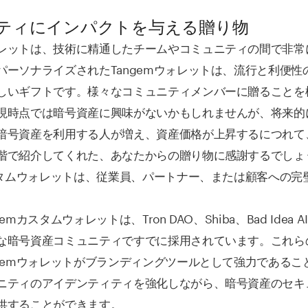
ティにインパクトを与える贈り物
レットは、技術に精通したチームやコミュニティの間で非常
パーソナライズされたTangemウォレットは、流行と利便性
しいギフトです。様々なコミュニティメンバーに贈ることを
現時点では暗号資産に興味がないかもしれませんが、将来的
暗号資産を利用する人が増え、資産価格が上昇するにつれて
階で紹介してくれた、あなたからの贈り物に感謝するでしょ
カスタムウォレットは、従業員、パートナー、または顧客への完
mカスタムウォレットは、Tron DAO、Shiba、Bad Idea AI
な暗号資産コミュニティですでに採用されています。これら
ngemウォレットがブランディングツールとして強力であるこ
ニティのアイデンティティを強化しながら、暗号資産のセキ
供することができます。