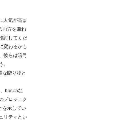
に人気が高ま
の両方を兼ね
検討してくだ
に変わるかも
、彼らは暗号
う。
璧な贈り物と
、Kaspaな
のプロジェク
とを示してい
ュリティとい