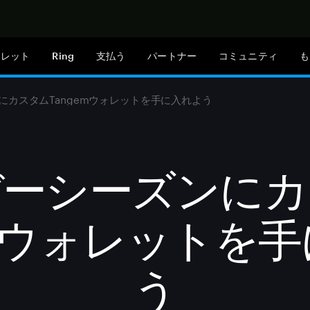
今すぐ購入
ォレット
Ring
支払う
パートナー
コミュニティ
も
にカスタムTangemウォレットを手に入れよう
デーシーズンにカ
emウォレットを
う