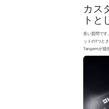
カスタ
トと
良い質問です
ットの1つと
Tangem