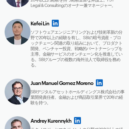
Legal & Consultingのオーナー兼マネージャー。
Kefei Lin
ソフトウェアエンジニアリングおよび技術革新の分
野で20年以上の経験を有し、SBIの暗号資産・ブロ
ックチェーン関連の取り組みにおいて、プロダクト
開発、ベンチャー投資、戦略的パートナーシップを
主導。金融サービスのオンチェーン化を推進してい
る。SBIグループの複数の海外法人で取締役を務め
る。
Juan Manuel Gomez Moreno
SBIデジタルアセットホールディングス株式会社の事
業開発責任者。金融および商品取引業界で20年の経
験を持つ。
Andrey Kurennykh
テクノロジーとマネジメントの分野で20年以上の経