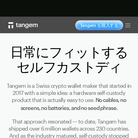
今すぐ購入
Tangem を購入する
Tog
日常にフィットする
セルフカストディ
Tangem is a Swiss crypto wallet maker that started in
2017 with a simple idea: a hardware self-custody
product that is actually easy to use.
No cables, no
screens, no batteries, and no seed phrase.
That approach resonated — to date, Tangem has
shipped over 6 million wallets across 230 countries.
And as the industry matured, self-custody stopped