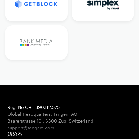
Reg. No CHE-390.112.525
Global Headquarters, Tangem AG
Baarerstrasse 10
,
6300 Zug
,
Switzerland
support@tangem.com
始める