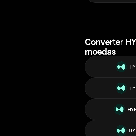
Converter HY
moedas
HY
HY
HY
HY