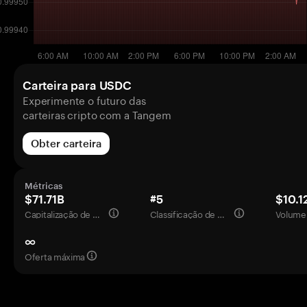
Carteira para USDC
Experimente o futuro das
carteiras cripto com a Tangem
Obter carteira
Métricas
$71.71B
#5
$10.1
Capitalização de mercado
Classificação de mercado
Volume 
∞
Oferta máxima