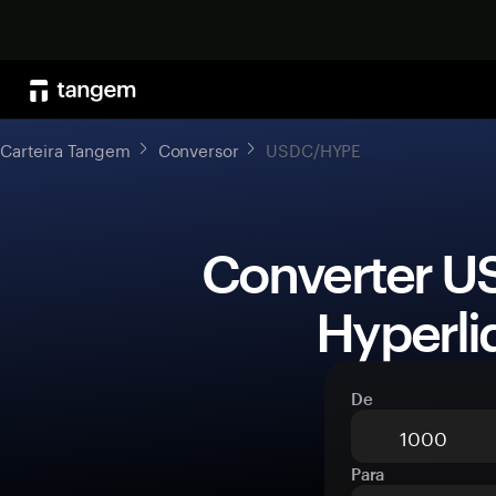
Carteira Tangem
Conversor
USDC/HYPE
 Converter USDC (USDC) para 
Hyperli
De
Para