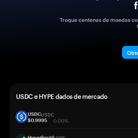
Troque centenas de moedas com
Obt
USDC e HYPE dados de mercado
USDC
USDC
0.00%
$0.9995
1 semana
HYPE
30 dias
Hyperliquid