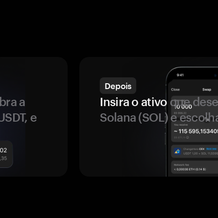
Depois
bra a
Insira o ativo
que dese
USDT, e
Solana (SOL) e escolh