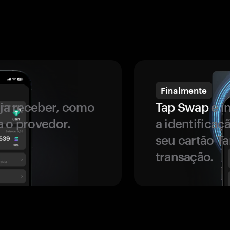
Finalmente
ja receber, como
Tap Swap
e i
a o provedor.
a identificaç
seu cartão T
transação.