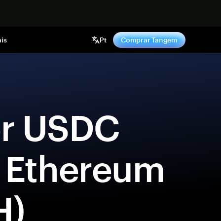
gora
is
Pt
Comprar Tangem
 Ethereum 
H) 