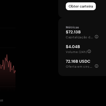
Obter carteira
Métricas
$72.13B
Capitalização de mercado
$4.04B
Volume (24h)
72.16B USDC
Oferta em circulação