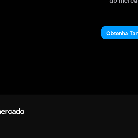
do merca
Obtenha Ta
mercado