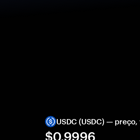
USDC (USDC) — preço, 
$0.9996