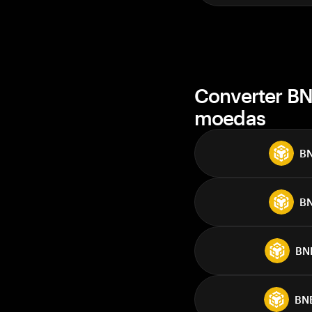
Converter BN
moedas
B
B
BN
BN