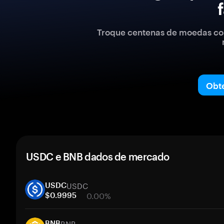
Troque centenas de moedas com
Obt
USDC e BNB dados de mercado
USDC
USDC
0.00%
$0.9995
1 semana
BNB
30 dias
BNB