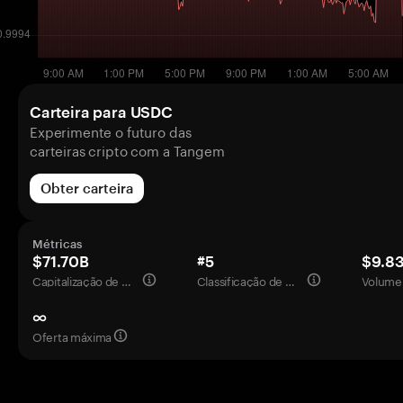
Carteira para USDC
Experimente o futuro das
carteiras cripto com a Tangem
Obter carteira
Métricas
$71.70B
#5
$9.8
Capitalização de mercado
Classificação de mercado
Volume 
∞
Oferta máxima