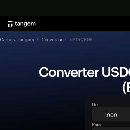
Carteira Tangem
Conversor
USDC/BNB
 Converter USDC (USDC) para BNB 
(
De
Para