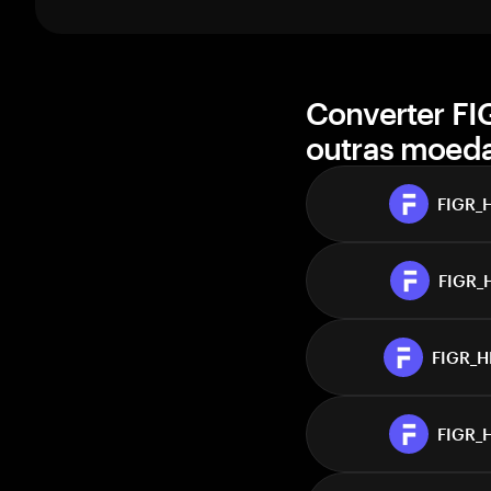
1 semana
30 dias
valor de mercado
Ir
Converter F
outras moed
FIGR_
FIGR_
FIGR_
FIGR_