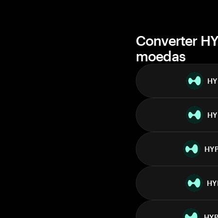
Converter HY
moedas
HY
HY
HY
HY
HY