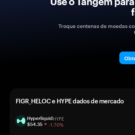
Use o Tangem para
Troque centenas de moedas com
Obt
FIGR_HELOC e HYPE dados de mercado
HYPE
Hyperliquid
-1.70%
$54.35