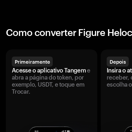
Como converter Figure Helo
Primeiramente
Depois
Acesse o aplicativo Tangem
e
Insira o a
abra a página do token, por
receber, 
exemplo, USDT, e toque em
escolha o
Trocar.