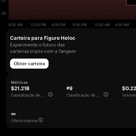
Carteira para Figure Heloc
Experimente o futuro das
carteiras cripto com a Tangem
Obter carteira
Métricas
$21.21B
#9
$0.2
Capitalização de mercado
Classificação de mercado
Volume 
∞
Oferta máxima