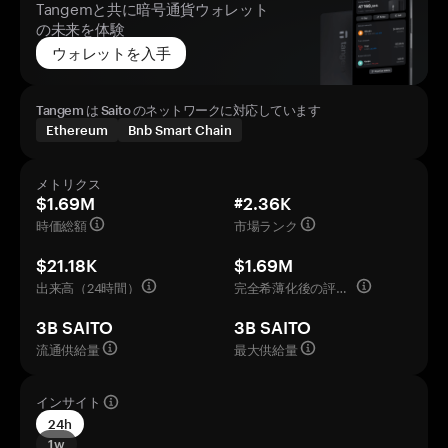
Tangemと共に暗号通貨ウォレット
の未来を体験
ウォレットを入手
Tangem は Saito のネットワークに対応しています
Ethereum
Bnb Smart Chain
メトリクス
$1.69M
#2.36K
時価総額
市場ランク
$21.18K
$1.69M
出来高（24時間）
完全希薄化後の評価額
3B SAITO
3B SAITO
流通供給量
最大供給量
インサイト
24h
1w