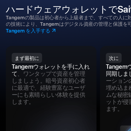
ハードウェアウォレットでSai
Tangemの製品は初心者から上級者まで、すべての人
の技術により、Tangemはデジタル資産の管理と保護を
Tangem を入手する
まず最初に
次に
Tangemウォレットを手に入れ
Tange
て
、ワンタップで資産を管理
同期しま
しましょう。暗号資産初心者
ーション
に最適で、経験豊富なユーザ
埋め込ま
ーにも素晴らしい体験を提供
ムな秘密
します。
ットが侵
ます。