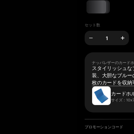
セット数
ナッパレザーのカード
スタイリッシュな
装、大胆なブルーの
枚のカードを収納
カードホ
サイズ：10x7
プロモーションコード