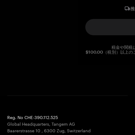
税金や関税
$100.00（税別）以
Reg. No CHE-390.112.525
Global Headquarters, Tangem AG
Baarerstrasse 10
,
6300 Zug
,
Switzerland