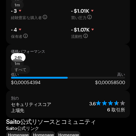
1m
- 3
- $1.01K
経験豊富な購入者
買い圧力
- 4
- $1.07K
保有者
流動性
価格パフォーマンス
24h
1m
すべて
低い
高い
$0,00054394
$0,00058500
別の
セキュリティスコア
3.6
上場先
6
取引所
Saito公式リソースとコミュニティ
Saito公式リンク
Homepage
Homepage
Homepage