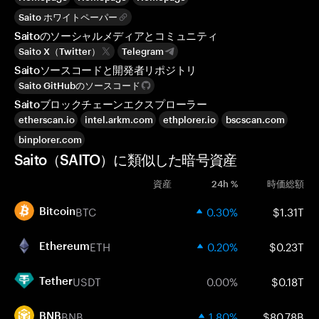
Saito ホワイトペーパー
Saitoのソーシャルメディアとコミュニティ
Saito X（Twitter）
Telegram
Saitoソースコードと開発者リポジトリ
Saito GitHubのソースコード
Saitoブロックチェーンエクスプローラー
etherscan.io
intel.arkm.com
ethplorer.io
bscscan.com
binplorer.com
Saito（SAITO）に類似した暗号資産
資産
24h %
時価総額
BTC
0.30%
$1.31T
Bitcoin
ETH
0.20%
$0.23T
Ethereum
USDT
0.00%
$0.18T
Tether
BNB
1.80%
$80.78B
BNB