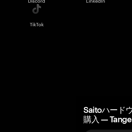
Discord
LinkedIn
TikTok
Saitoハー
購入 — Tang