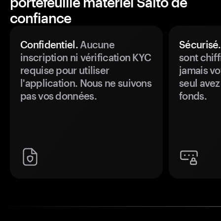
portefeuille matériel Saito de
confiance
Confidentiel.
Aucune
Sécurisé.
inscription ni vérification KYC
sont chiff
requise pour utiliser
jamais vo
l'application. Nous ne suivons
seul avez
pas vos données.
fonds.