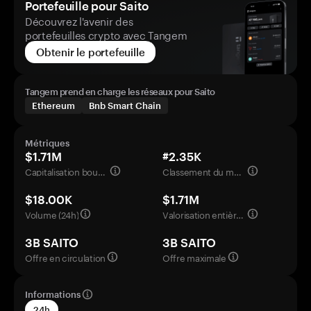
Portefeuille pour Saito
Découvrez l'avenir des
portefeuilles crypto avec Tangem
Obtenir le portefeuille
Tangem prend en charge les réseaux pour Saito
Ethereum
Bnb Smart Chain
Métriques
$1.71M
#2.35K
Capitalisation boursière
Classement du marché
$18.00K
$1.71M
Volume (24h)
Valorisation entièrement diluée
3B SAITO
3B SAITO
Offre en circulation
Offre maximale
Informations
24h