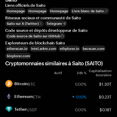
Liens officiels de Saito
Homepage
Homepage
Homepage
Livre blanc de Saito
Réseaux sociaux et communauté de Saito
Saito sur X (Twitter)
Telegram
Code source et dépôts développeur de Saito
Code source de Saito sur GitHub
Explorateurs de blockchain Saito
etherscan.io
intel.arkm.com
ethplorer.io
bscscan.com
binplorer.com
Cryptomonnaies similaires à Saito (SAITO)
Capitalisation
Actif
24h %
boursière
BTC
0.00%
$1.30T
Bitcoin
ETH
0.10%
$0.23T
Ethereum
USDT
0.00%
$0.18T
Tether