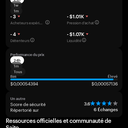
1w
1m
- 3
- $1.01K
Acheteurs expérimentés
Pression d’achat
- 4
- $1.07K
Détenteurs
Liquidité
Performance du prix
24h
1m
Tous
Bas
Élevé
$0,00054394
$0,00057136
Un autre
Score de sécurité
3.6
Répertorié sur
6
Échanges
Ressources officielles et communauté de
Saito