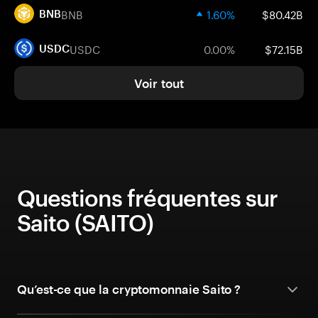
BNB
1.60%
$80.42B
BNB
USDC
0.00%
$72.15B
USDC
Voir tout
Questions fréquentes sur
Saito (SAITO)
Qu’est-ce que la cryptomonnaie Saito ?