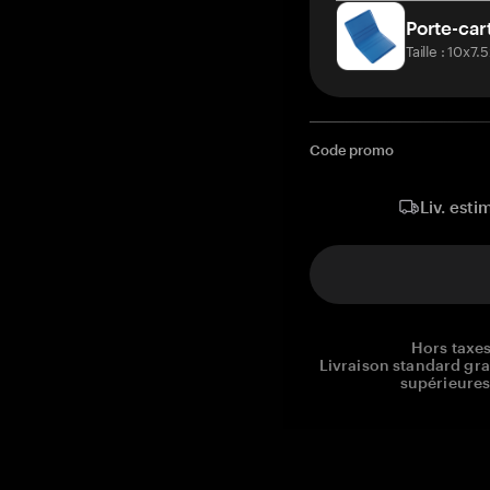
Porte-car
Taille : 10x7
Code promo
Liv. esti
Hors taxes
Livraison standard gr
supérieures