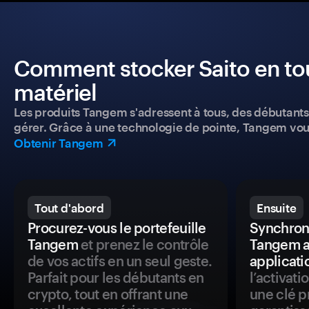
Comment stocker Saito en tout
matériel
Les produits Tangem s'adressent à tous, des débutants a
gérer. Grâce à une technologie de pointe, Tangem vou
Obtenir Tangem
Tout d'abord
Ensuite
Procurez-vous le portefeuille
Synchroni
Tangem
et prenez le contrôle
Tangem a
de vos actifs en un seul geste.
applicati
Parfait pour les débutants en
l’activat
crypto, tout en offrant une
une clé p