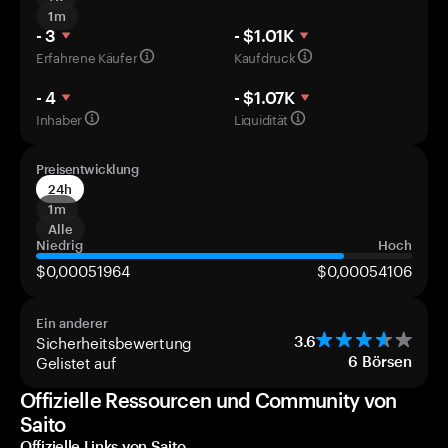
1m
- 3
- $1.01K
Erfahrene Käufer
Kaufdruck
- 4
- $1.07K
Inhaber
Liquidität
Preisentwicklung
24h
1m
Alle
Niedrig
Hoch
$0,00051964
$0,00054106
Ein anderer
Sicherheitsbewertung
3.6
Gelistet auf
6
Börsen
Offizielle Ressourcen und Community von
Saito
Offizielle Links von Saito