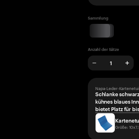
Sammlung
Anzahl der Sätze
Napa-Leder-Kartenetui
Schlanke schwarz
kühnes blaues Inn
bietet Platz für bi
Kartenetu
Größe: 10x7