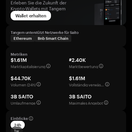
Erleben Sie die Zukunft der
Krypto-Wallets mit Tangem
Wallet erhalten
Tangem unterstützt Netzwerke für Saito
Ethereum
Bnb Smart Chain
Metriken
$1.61M
#2.40K
Marktkapitalisierung
Marktbewertung
$44.70K
$1.61M
Volumen (24h)
Vollständig verwässerte Bewertung
3B SAITO
3B SAITO
Umlaufmenge
Maximales Angebot
Einblicke
24h
1w