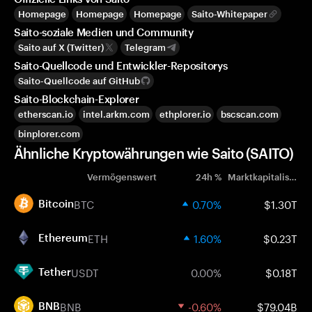
Homepage
Homepage
Homepage
Saito-Whitepaper
Saito-soziale Medien und Community
Saito auf X (Twitter)
Telegram
Saito-Quellcode und Entwickler-Repositorys
Saito-Quellcode auf GitHub
Saito-Blockchain-Explorer
etherscan.io
intel.arkm.com
ethplorer.io
bscscan.com
binplorer.com
Ähnliche Kryptowährungen wie Saito (SAITO)
Vermögenswert
24h %
Marktkapitalisierung
BTC
0.70%
$1.30T
Bitcoin
ETH
1.60%
$0.23T
Ethereum
USDT
0.00%
$0.18T
Tether
BNB
-0.60%
$79.04B
BNB