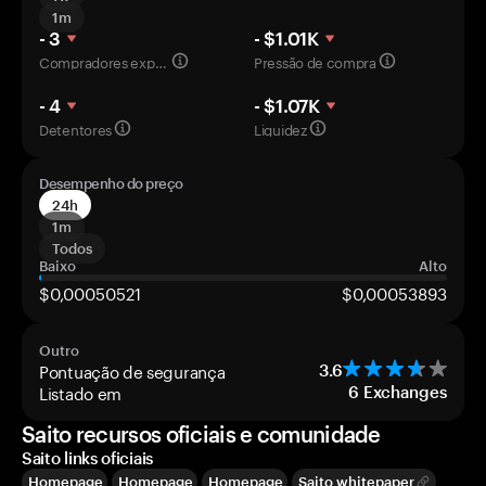
1m
- 3
- $1.01K
Compradores experientes
Pressão de compra
- 4
- $1.07K
Detentores
Liquidez
Desempenho do preço
24h
1m
Todos
Baixo
Alto
$0,00050521
$0,00053893
Outro
Pontuação de segurança
3.6
Listado em
6
Exchanges
Saito recursos oficiais e comunidade
Saito links oficiais
Homepage
Homepage
Homepage
Saito whitepaper