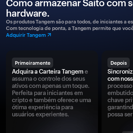
Como armazenar Saito com s
hardware.
Os produtos Tangem são para todos, de iniciantes a esp
Com tecnologia de ponta, a Tangem permite que você co
Adquirir Tangem
Primeiramente
Depois
Adquira a Carteira Tangem
e
Sincroniz
assuma o controle dos seus
com noss
ativos com apenas um toque.
processo 
Perfeita para iniciantes em
embutido
cripto e também oferece uma
chave pri
ótima experiência para
garantind
usuários experientes.
possa se