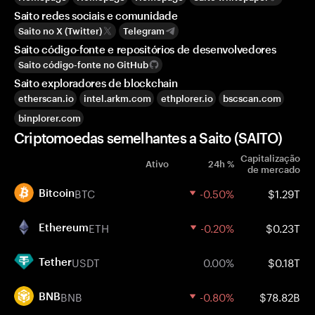
Saito redes sociais e comunidade
Saito no X (Twitter)
Telegram
Saito código-fonte e repositórios de desenvolvedores
Saito código-fonte no GitHub
Saito exploradores de blockchain
etherscan.io
intel.arkm.com
ethplorer.io
bscscan.com
binplorer.com
Criptomoedas semelhantes a Saito (SAITO)
Capitalização
Ativo
24h %
de mercado
BTC
-0.50%
$1.29T
Bitcoin
ETH
-0.20%
$0.23T
Ethereum
USDT
0.00%
$0.18T
Tether
BNB
-0.80%
$78.82B
BNB