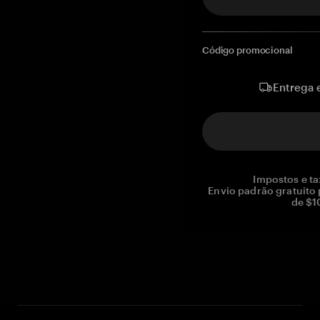
Código promocional
Entrega 
Impostos e ta
Envio padrão gratuito
de $1