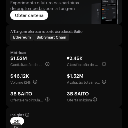
Experimente o futuro das carteiras
de criptomoedas com a Tangem
Obter carteira
A Tangem oferece suporte às redes da Saito
Ethereum
Bnb Smart Chain
Métricas
$1.52M
#2.45K
Capitalização de mercado
Classificação de mercado
$46.12K
$1.52M
Volume (24h)
Avaliação totalmente diluída
3B SAITO
3B SAITO
Oferta em circulação
Oferta máxima
Insights
24h
1w