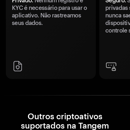
Privado.
Nenhum registro e
Seguro.
S
KYC é necessário para usar o
privadas 
aplicativo. Não rastreamos
nunca sa
seus dados.
disposit
controle 
Outros criptoativos
suportados na Tangem