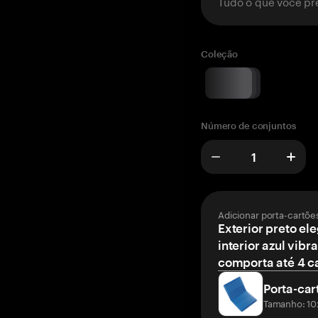
Tudo o que você pr
Coleção
Número de conjuntos
Adicionar porta-cartõe
Exterior preto el
interior azul vibr
comporta até 4 c
Porta-car
Tamanho: 10