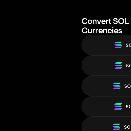
Market cap
Convert SOL 
Currencies
S
S
SO
S
SO