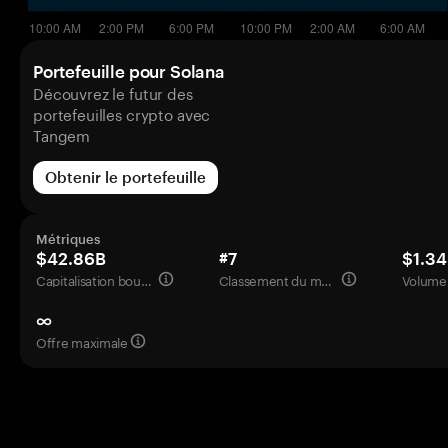
Portefeuille pour Solana
Découvrez le futur des
portefeuilles crypto avec
Tangem
Obtenir le portefeuille
Métriques
$42.86B
#7
$1.3
Capitalisation boursière
Classement du marché
Volume 
∞
Offre maximale