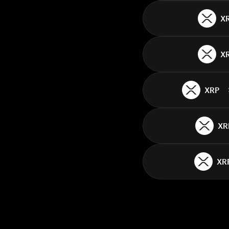
X
X
XRP
XR
XR