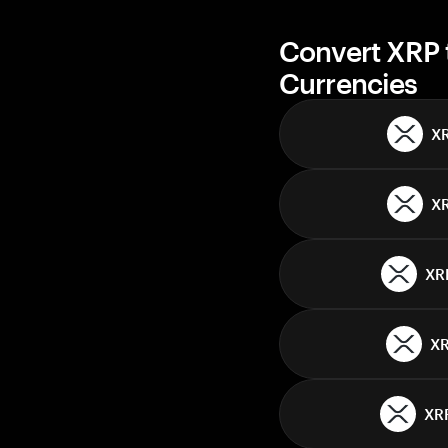
Convert XRP 
Currencies
X
X
XR
X
XR