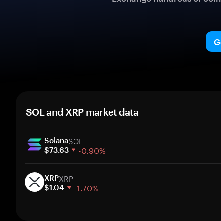
G
SOL and XRP market data
SOL
Solana
-0.90%
$73.63
1 week
XRP
30 days
XRP
-1.70%
Market cap
$1.04
1 week
30 days