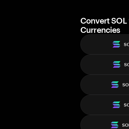
Market cap
Convert SOL 
Currencies
S
S
SO
S
SO