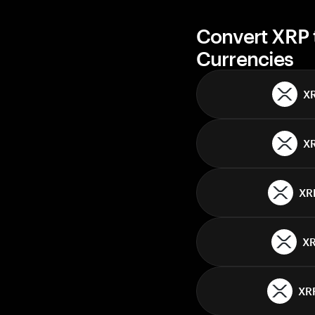
Convert XRP 
Currencies
X
X
XR
X
XR