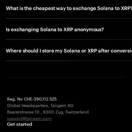
What is the cheapest way to exchange Solana to XRP
Is exchanging Solana to XRP anonymous?
Where should I store my Solana or XRP after convers
Reg. No CHE-390.112.525
Global Headquarters, Tangem AG
Baarerstrasse 10
,
6300 Zug
,
Switzerland
support@tangem.com
Get started