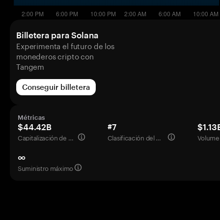
Billetera para Solana
Experimenta el futuro de los
monederos cripto con
Tangem
Conseguir billetera
Métricas
$44.42B
#7
$1.13
Capitalización de mercado
Clasificación del mercado
Volumen
∞
Suministro máximo