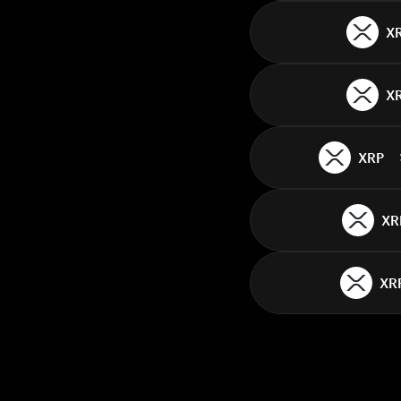
X
X
XRP
XR
XR