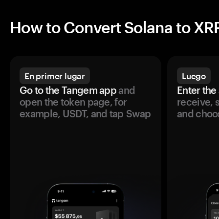
How to Convert Solana to XR
En primer lugar
Luego
Go to the Tangem app
and
Enter the
open the token page, for
receive, 
example, USDT, and tap Swap
and choos