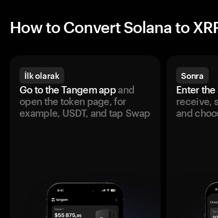
How to Convert Solana to XR
İlk olarak
Sonra
Go to the Tangem app
and
Enter the
open the token page, for
receive, 
example, USDT, and tap Swap
and choos