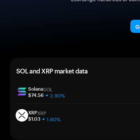
G
SOL and XRP market data
SOL
Solana
2.90%
$74.56
1 week
XRP
30 days
XRP
1.60%
Market cap
$1.03
1 week
30 days