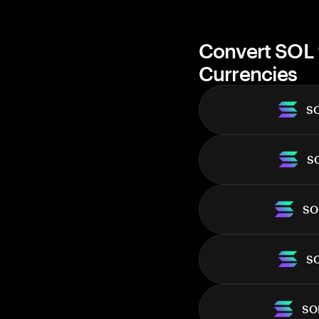
Market cap
Convert SOL 
Currencies
S
S
SO
S
SO