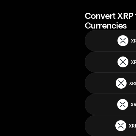
Convert XRP 
Currencies
X
X
XR
X
XR