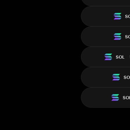
S
S
SOL
SO
SO