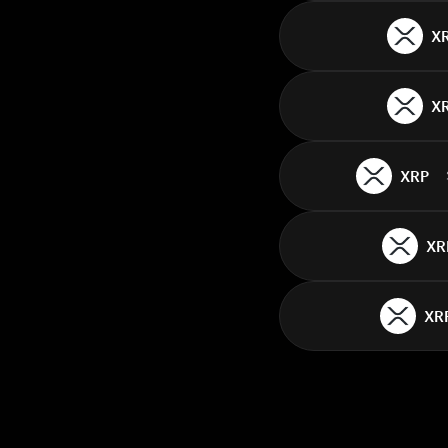
X
X
XRP
XR
XR