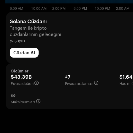
Solana Cüzdanı
Tangem ile kripto
cüzdanlarının geleceğini
yaşayın
Cüzdan Al
Ölçümler
$43.39B
#7
$1.64
Piyasa değeri
Piyasa sıralaması
Hacim (
∞
Maksimum arz