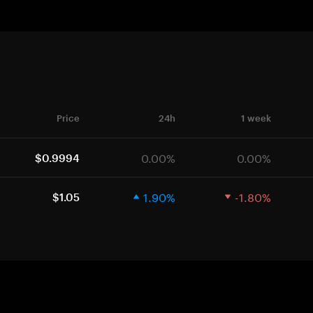
Price
24h
1 week
0.00%
0.00%
$0.9994
1.90%
-1.80%
$1.05