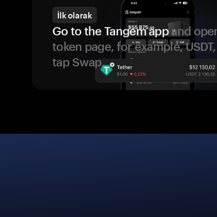
İlk olarak
Go to the Tangem app
and open
token page, for example, USDT,
tap Swap