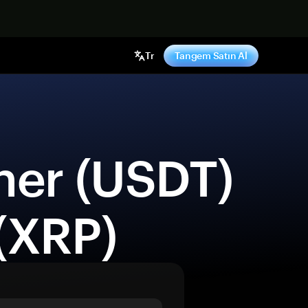
ş yap
Tr
Tangem Satın Al
(XRP) 