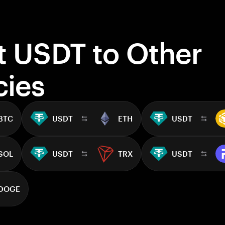
t USDT to Other
cies
BTC
USDT
ETH
USDT
SOL
USDT
TRX
USDT
DOGE