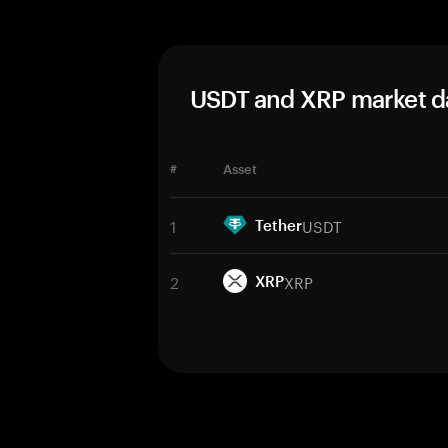
USDT and XRP market d
#
Asset
1
USDT
Tether
2
XRP
XRP