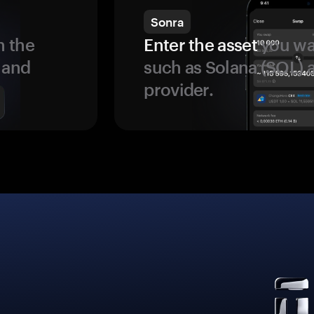
Sonra
 the
Enter the asset
you wan
 and
such as Solana (SOL)
provider.