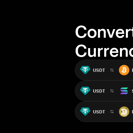
Conver
Curren
USDT
USDT
USDT