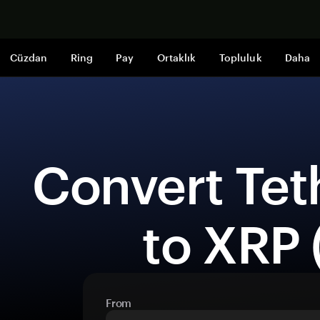
Şimdi alışveri
Cüzdan
Ring
Pay
Ortaklık
Topluluk
Daha
 Convert Tether (USDT) 
to XRP 
From