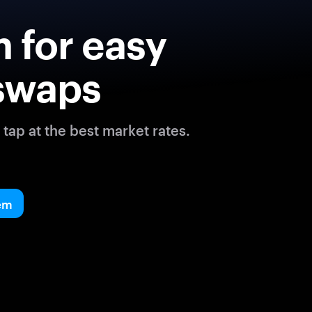
 for easy
swaps
tap at the best market rates.
em