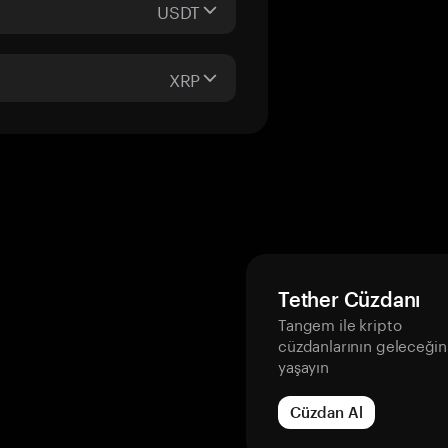
USDT
XRP
Tether Cüzdanı
Tangem ile kripto
cüzdanlarının geleceğin
yaşayın
Cüzdan Al