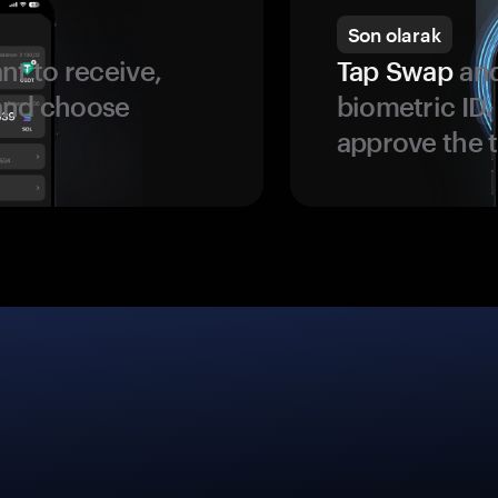
Son olarak
t to receive,
Tap Swap
and
 and choose
biometric ID
approve the t