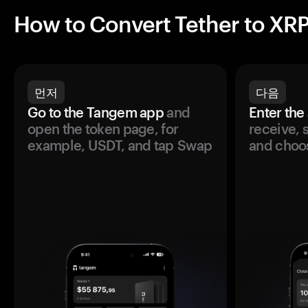
How to Convert Tether to XR
먼저
다음
Go to the Tangem app
and
Enter the
open the token page, for
receive, 
example, USDT, and tap Swap
and choos