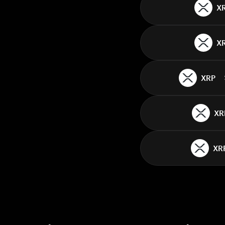
X
X
XRP
XR
XR