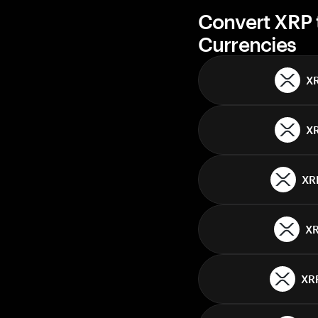
Convert XRP 
Currencies
X
X
XR
X
XR