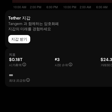
Tether 지갑
Tangem 과 함께하는 암호화폐
지갑의 미래를 경험하세요
지갑 받기
지표
$0.18T
#3
$24.
시가총액
시장 순위
거래량 (
∞
최대 공급량