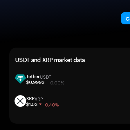
G
USDT and XRP market data
USDT
Tether
0.00%
$0.9993
1 week
XRP
30 days
XRP
-0.40%
Market cap
$1.03
1 week
30 days
Market cap