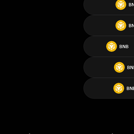
B
B
BNB
BN
BN