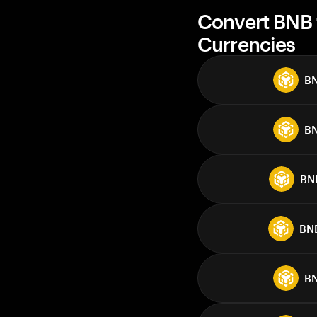
Convert BNB 
Currencies
B
B
BN
BN
B