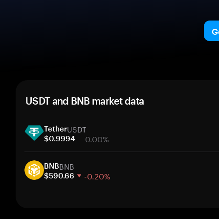
G
USDT and BNB market data
USDT
Tether
0.00%
$0.9994
1 week
BNB
30 days
BNB
-0.20%
Market cap
$590.66
1 week
30 days
Market cap