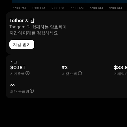
Tether 지갑
Tangem 과 함께하는 암호화폐
지갑의 미래를 경험하세요
지갑 받기
지표
$0.18T
#3
$33.
시가총액
시장 순위
거래량 (
∞
최대 공급량