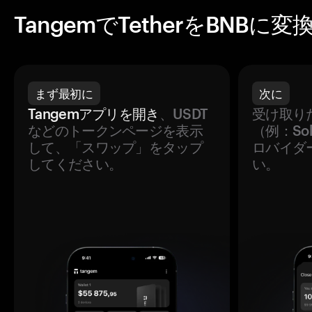
TangemでTetherをBNBに
まず最初に
次に
Tangemアプリを開き
、USDT
受け取り
などのトークンページを表示
（例：So
して、「スワップ」をタップ
ロバイダ
してください。
い。