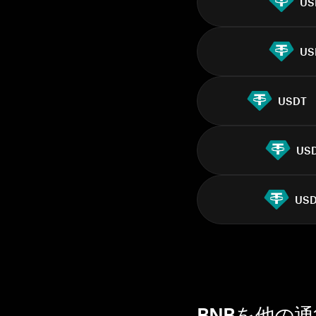
US
US
USDT
US
US
BNBを他の