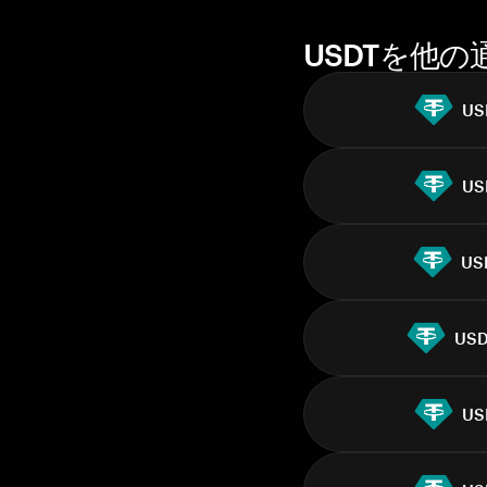
ト
USDTを他
US
US
US
US
US