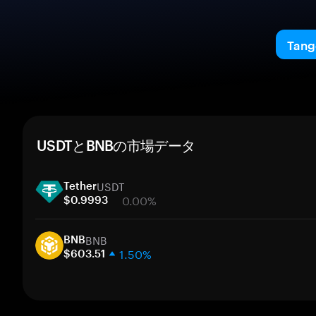
Ta
USDTとBNBの市場データ
USDT
Tether
0.00%
$0.9993
1週間
BNB
30日間
BNB
1.50%
時価総額
$603.51
1週間
ト
30日間
時価総額