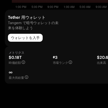
Tether 用ウォレット
Tangem で暗号ウォレットの未
来を体験しよう
ウォレットを入手
メトリクス
$0.18T
#3
$20.
時価総額
市場ランク
出来高（
∞
最大供給量