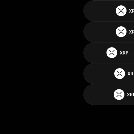
X
X
XRP
XR
XR