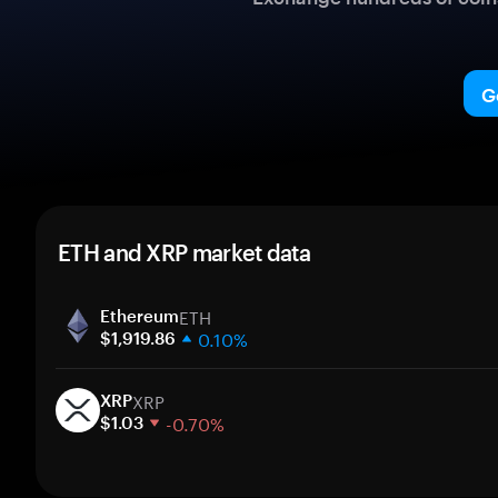
G
ETH and XRP market data
ETH
Ethereum
0.10%
$1,919.86
1 week
XRP
30 days
XRP
-0.70%
Market cap
$1.03
1 week
30 days