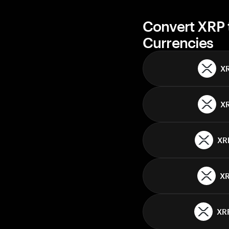
Convert XRP 
Currencies
X
X
XR
X
XR