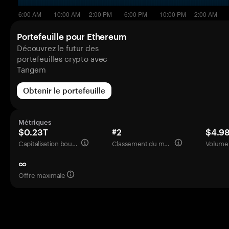
Portefeuille pour Ethereum
Découvrez le futur des
portefeuilles crypto avec
Tangem
Obtenir le portefeuille
Métriques
$0.23T
#2
$4.9
Capitalisation boursière
Classement du marché
Volume 
∞
Offre maximale