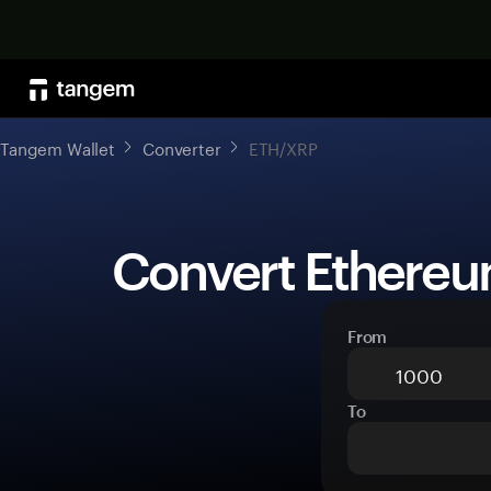
Tangem Wallet
Converter
ETH/XRP
 Convert Ethereu
From
To