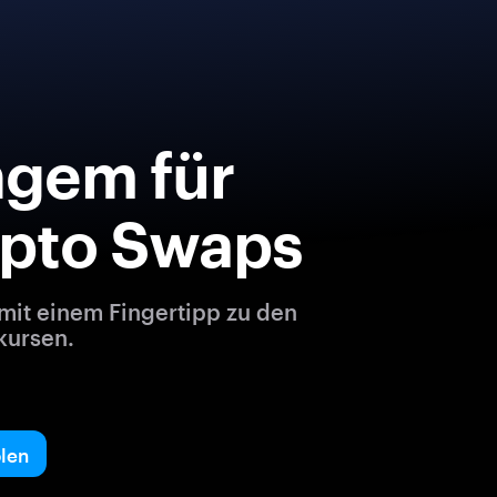
ngem für
ypto Swaps
mit einem Fingertipp zu den
kursen.
len