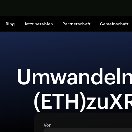
Jetzt shop
Ring
Jetzt bezahlen
Partnerschaft
Gemeinschaft
 UmwandelnEthereum 
(ETH)zuXR
Von