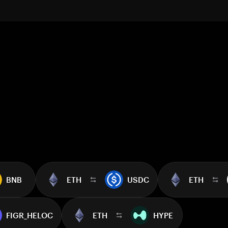
BNB
ETH
USDC
ETH
FIGR_HELOC
ETH
HYPE