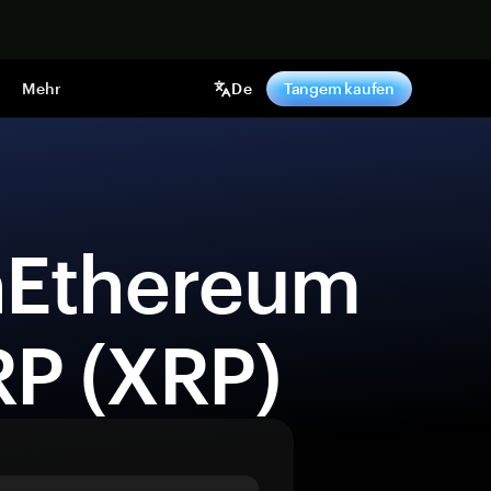
pen
Mehr
De
Tangem kaufen
P (XRP) 