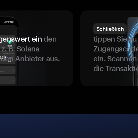
Schließlich
genswert ein
den
tippen Sie a
z. B. Solana
Zugangscode 
 den Anbieter aus.
ein. Scannen
die Transakti