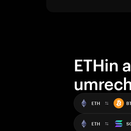
ETHin 
umrec
ETH
B
ETH
S