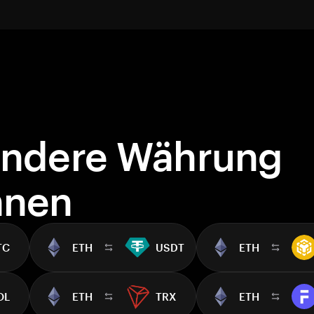
andere Währung
hnen
TC
ETH
USDT
ETH
OL
ETH
TRX
ETH