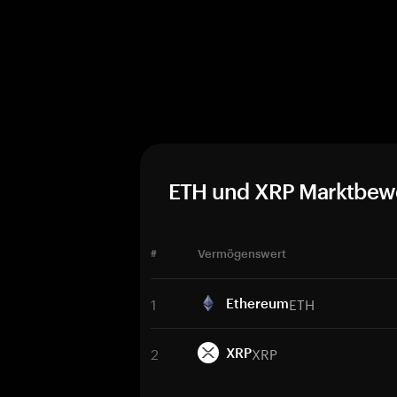
ETH und XRP Marktbew
#
Vermögenswert
1
ETH
Ethereum
2
XRP
XRP