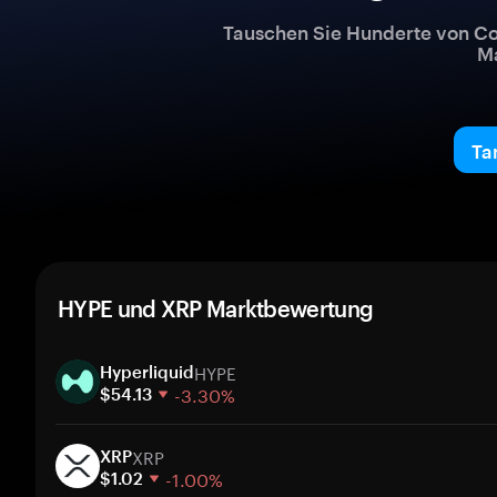
Tauschen Sie Hunderte von Co
Ma
Ta
HYPE und XRP Marktbewertung
HYPE
Hyperliquid
-3.30%
$54.13
1 Woche
XRP
30 Tage
XRP
-1.00%
Marktkapitalisierung
$1.02