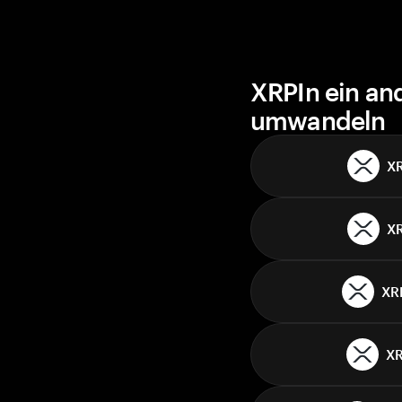
XRPIn ein an
umwandeln
X
X
XR
X