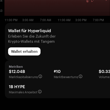
Wallet für Hyperliquid
Erleben Sie die Zukunft der
Krypto-Wallets mit Tangem
Wallet erhalten
Metriken
$12.04B
#10
$0.3
Marktkapitalisierung
Marktbewertung
Volumen
1B HYPE
Maximales Angebot