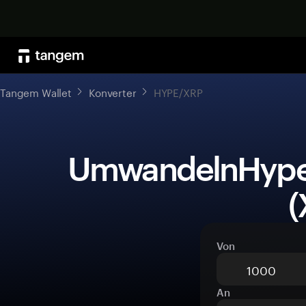
Tangem Wallet
Konverter
HYPE/XRP
 UmwandelnHyperliquid (HYPE)zuXRP 
(
Von
An