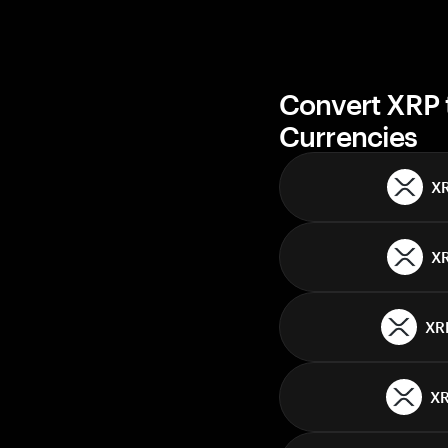
Convert XRP 
Currencies
X
X
XR
X