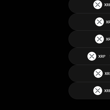
XR
X
X
XRP
XR
XR