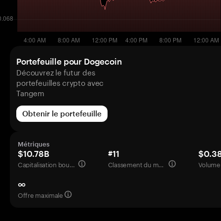
Portefeuille pour Dogecoin
Découvrez le futur des
portefeuilles crypto avec
Tangem
Obtenir le portefeuille
Métriques
$10.78B
#11
$0.3
Capitalisation boursière
Classement du marché
Volume 
∞
Offre maximale