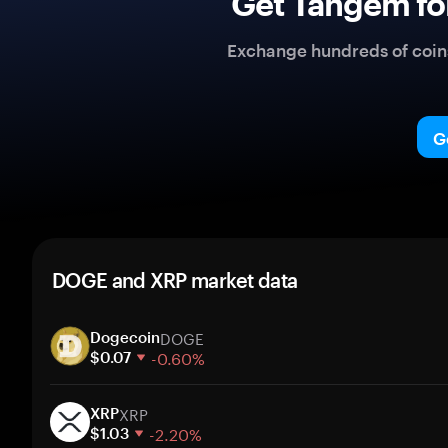
Get Tangem fo
Exchange hundreds of coins 
G
DOGE and XRP market data
DOGE
Dogecoin
-0.60%
$0.07
1 week
XRP
30 days
XRP
-2.20%
Market cap
$1.03