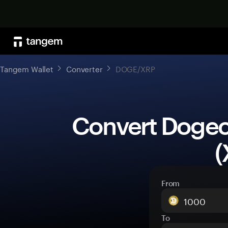
Tangem Wallet
Converter
DOGE/XRP
 Convert Dogecoin (DOGE) to XRP 
(
From
To