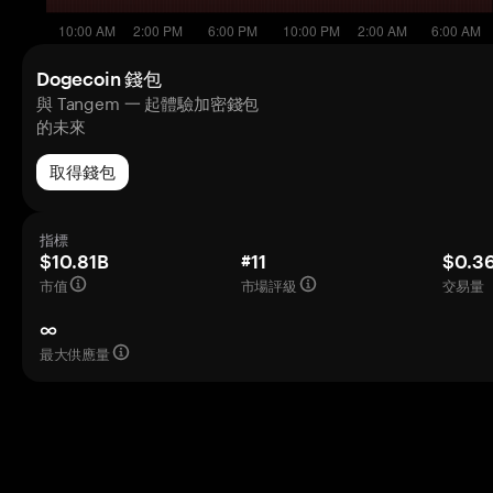
Dogecoin 錢包
與 Tangem 一 起體驗加密錢包
的未來
取得錢包
指標
$10.81B
#11
$0.3
市值
市場評級
交易量（
∞
最大供應量