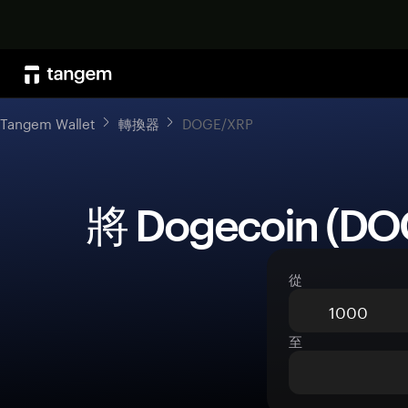
Tangem Wallet
轉換器
DOGE/XRP
 將 Dogecoin (D
從
至