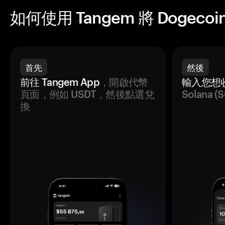
如何使用 Tangem 將 Dogecoi
首先
然後
前往 Tangem App
，開啟代幣
輸入您想
頁面，例如 USDT，然後點選兌
Solana
換