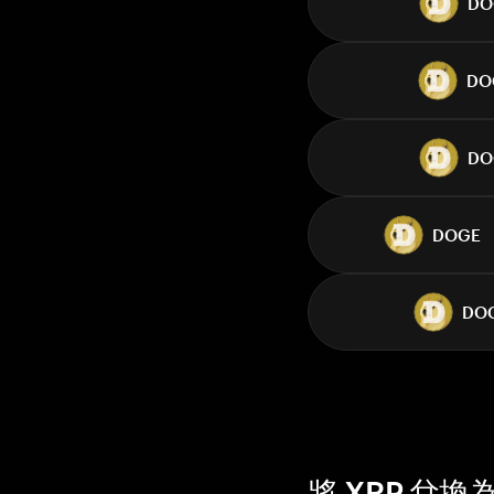
DO
DO
DO
DOGE
DO
將 XRP 兌