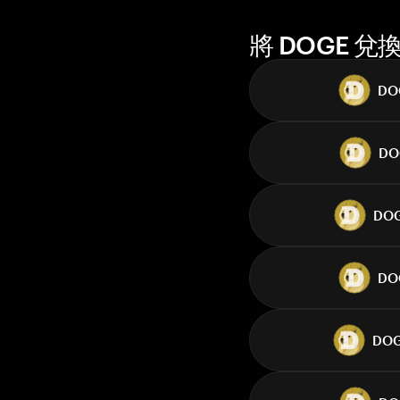
將 DOGE 
DO
DO
DO
DO
DO