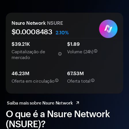
Nsure Network
NSURE
$0.
000
8483
2.10%
$39.21K
$1.89
Capitalização de
Volume (24h)
mercado
46.23M
67.53M
Oferta em circulação
Oferta total
Saiba mais sobre Nsure Network
O que é a Nsure Network
(NSURE)?