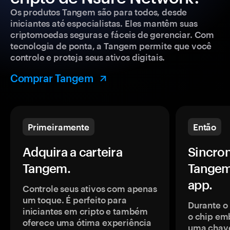
Os produtos Tangem são para todos, desde
iniciantes até especialistas. Eles mantêm suas
criptomoedas seguras e fáceis de gerenciar. Com
tecnologia de ponta, a Tangem permite que você
controle e proteja seus ativos digitais.
Comprar Tangem
Primeiramente
Então
Adquira a carteira
Sincron
Tangem.
Tangem
app.
Controle seus ativos com apenas
um toque. É perfeito para
Durante o
iniciantes em cripto e também
o chip em
oferece uma ótima experiência
uma chave