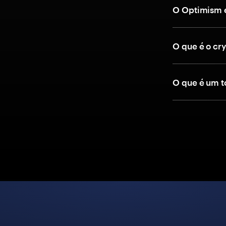
O Optimism é
O que é o cr
O que é um t