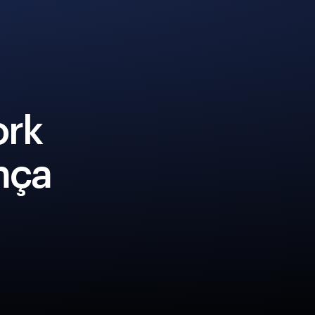
ork
nça