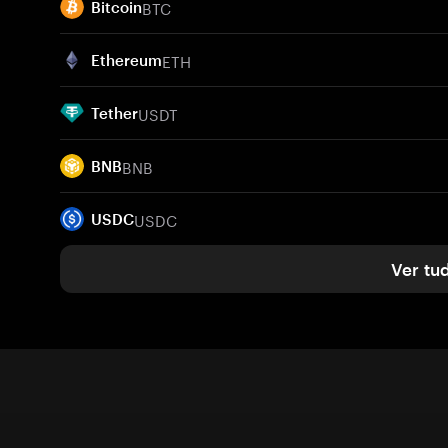
BTC
Bitcoin
ETH
Ethereum
USDT
Tether
BNB
BNB
USDC
USDC
Ver tu