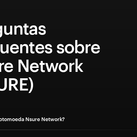
guntas
quentes sobre
re Network
URE)
riptomoeda Nsure Network?