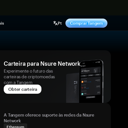
gora
is
Pt
Comprar Tangem
Carteira para Nsure Network
Experimente o futuro das
carteiras de criptomoedas
com a Tangem
Obter carteira
A Tangem oferece suporte às redes da Nsure
Network
Ethereum