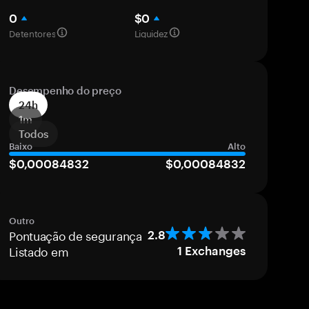
0
$0
Detentores
Liquidez
Desempenho do preço
24h
1m
Todos
Baixo
Alto
$0,00084832
$0,00084832
Outro
Pontuação de segurança
2.8
Listado em
1
Exchanges