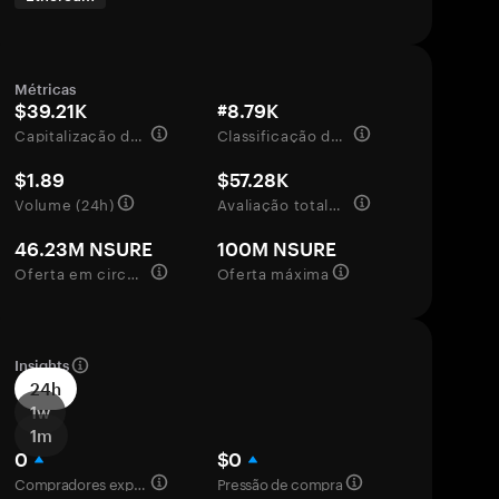
Métricas
$39.21K
#8.79K
Capitalização de mercado
Classificação de mercado
$1.89
$57.28K
Volume (24h)
Avaliação totalmente diluída
46.23M NSURE
100M NSURE
Oferta em circulação
Oferta máxima
Insights
24h
1w
1m
0
$0
Compradores experientes
Pressão de compra