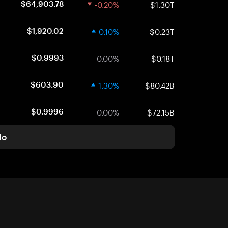
-0.20%
$1.30T
$64,903.78
0.10%
$0.23T
$1,920.02
0.00%
$0.18T
$0.9993
1.30%
$80.42B
$603.90
0.00%
$72.15B
$0.9996
do