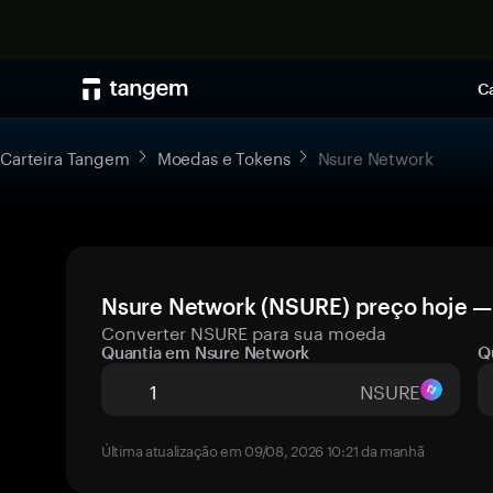
Ca
Carteira Tangem
Moedas e Tokens
Nsure Network
Nsure Network (NSURE) preço hoje — 
Converter NSURE para sua moeda
Quantia em Nsure Network
Q
NSURE
Última atualização em 09/08, 2026 10:21 da manhã