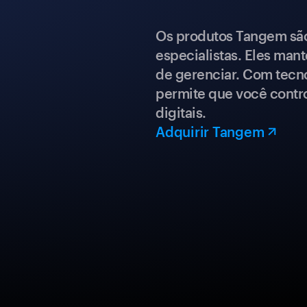
Os produtos Tangem são 
especialistas. Eles mant
de gerenciar. Com tecn
permite que você contro
digitais.
Adquirir Tangem