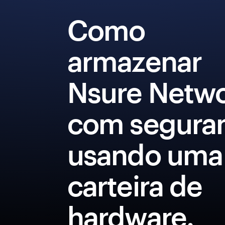
Como
armazenar
Nsure Netw
com segura
usando uma
carteira de
hardware.