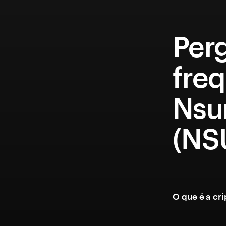
Per
fre
Nsu
(NS
O que é a c