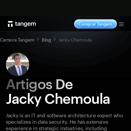
Comprar agora
Comprar Tangem
Tog
Carteira Tangem
Blog
Jacky Chemoula
Artigos De
Jacky Chemoula
Jacky is an IT and software architecture expert who
specializes in data security. He has extensive
experience in strategic industries, including