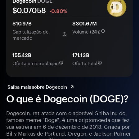
Dogecoin
DOGE
$0.
0
7058
-0.80%
$10.97B
$301.67M
Capitalização de
Volume (24h)
mercado
155.42B
171.13B
Oferta em circulação
Oferta total
Saiba mais sobre Dogecoin
O que é Dogecoin (DOGE)?
Dogecoin, retratada com o adorável Shiba Inu do
famoso meme "Doge", é uma criptomoeda que fez
sua estreia em 6 de dezembro de 2013. Criada por
Billy Markus de Portland, Oregon, e Jackson Palmer