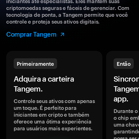
iniciantes até especialistas. Eles mantêm suas
criptomoedas seguras e fáceis de gerenciar. Com
tecnologia de ponta, a Tangem permite que você
controle e proteja seus ativos digitais.
Comprar Tangem
Primeiramente
Então
Adquira a carteira
Sincron
Tangem.
Tangem
app.
Controle seus ativos com apenas
um toque. É perfeito para
Durante o
iniciantes em cripto e também
o chip em
oferece uma ótima experiência
uma chave
para usuários mais experientes.
garantindo
possa ser