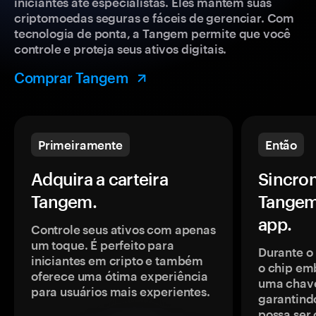
iniciantes até especialistas. Eles mantêm suas
criptomoedas seguras e fáceis de gerenciar. Com
tecnologia de ponta, a Tangem permite que você
controle e proteja seus ativos digitais.
Comprar Tangem
Primeiramente
Então
Adquira a carteira
Sincron
Tangem.
Tangem
app.
Controle seus ativos com apenas
um toque. É perfeito para
Durante o
iniciantes em cripto e também
o chip em
oferece uma ótima experiência
uma chave
para usuários mais experientes.
garantindo
possa ser