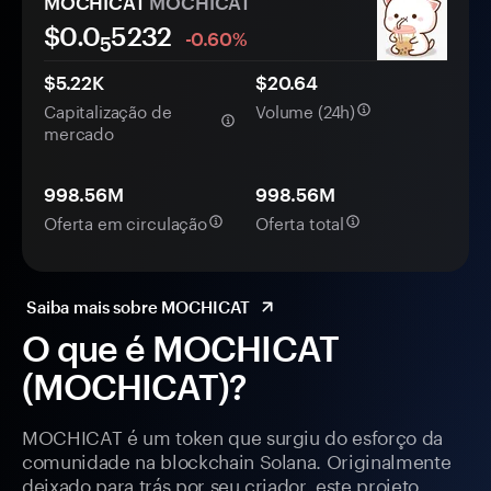
MOCHICAT
MOCHICAT
$0.0
5232
-0.60%
5
$5.22K
$20.64
Capitalização de
Volume (24h)
mercado
998.56M
998.56M
Oferta em circulação
Oferta total
Saiba mais sobre MOCHICAT
O que é MOCHICAT
(MOCHICAT)?
MOCHICAT é um token que surgiu do esforço da
comunidade na blockchain Solana. Originalmente
deixado para trás por seu criador, este projeto