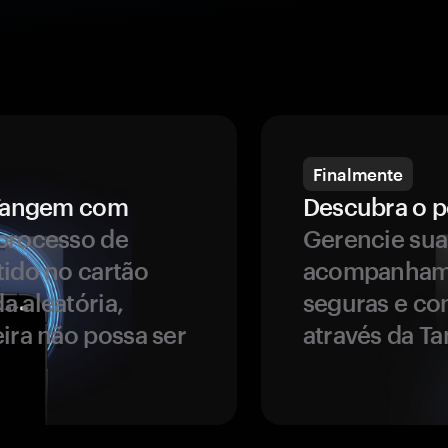
Finalmente
a Tangem com
Descubra o p
processo de
Gerencie sua
tido no cartão
acompanhame
a aleatória,
seguras e co
ira não possa ser
através da T