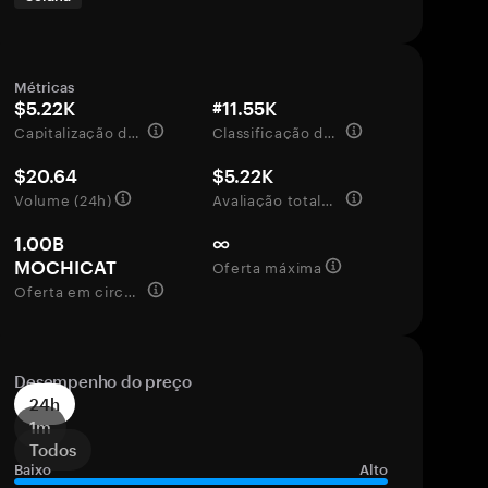
Métricas
$5.22K
#11.55K
Capitalização de mercado
Classificação de mercado
$20.64
$5.22K
Volume (24h)
Avaliação totalmente diluída
1.00B
∞
Oferta máxima
MOCHICAT
Oferta em circulação
Desempenho do preço
24h
1m
Todos
Baixo
Alto