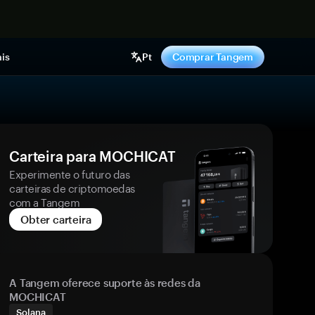
gora
is
Pt
Comprar Tangem
Carteira para MOCHICAT
Experimente o futuro das
carteiras de criptomoedas
com a Tangem
Obter carteira
A Tangem oferece suporte às redes da
MOCHICAT
Solana