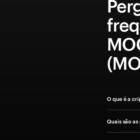
Per
fre
MO
(MO
O que é a c
Quais são as