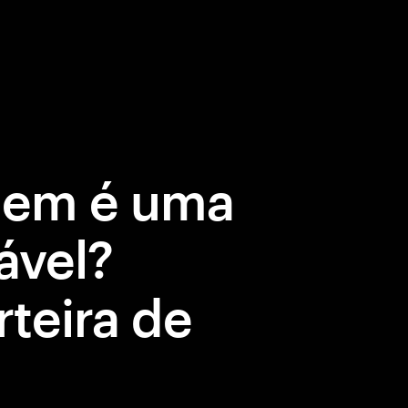
gem é uma
ável?
teira de