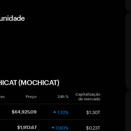
unidade
HICAT (MOCHICAT)
Capitalização
ivo
Preço
24h %
de mercado
1.10%
$1.30T
$64,925.09
0.60%
$0.23T
$1,913.67