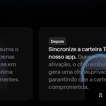
Depois
ssuma o
Sincronize a carteir
apenas
nosso app.
Durante o 
ntes em
ativação, o chip embu
ótima
gera uma chave privad
rientes.
garantindo que a carte
comprometida.