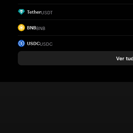
USDT
Tether
BNB
BNB
USDC
USDC
Ver tu