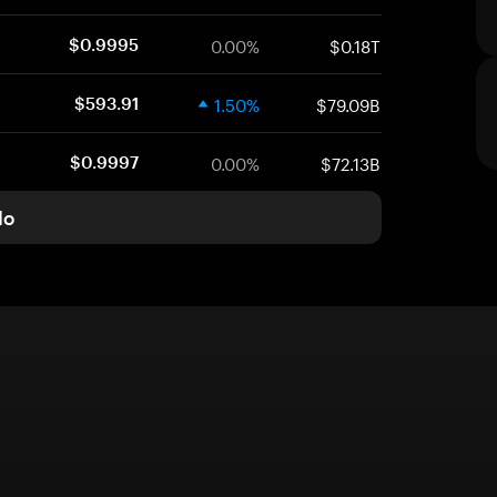
0.00%
$0.18T
$0.9995
1.50%
$79.09B
$593.91
0.00%
$72.13B
$0.9997
do