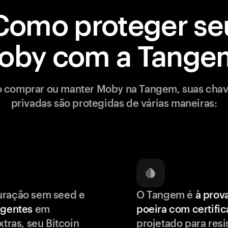
Como proteger se
oby com a Tange
 comprar ou manter Moby na Tangem, suas cha
privadas são protegidas de várias maneiras:
uração sem seed e
O Tangem é
à prov
igentes
em
poeira com certifi
xtras, seu Bitcoin
projetado para resis