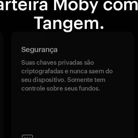
arteira Moby com
Tangem.
Segurança
Suas chaves privadas são
criptografadas e nunca saem do
seu dispositivo. Somente tem
controle sobre seus fundos.