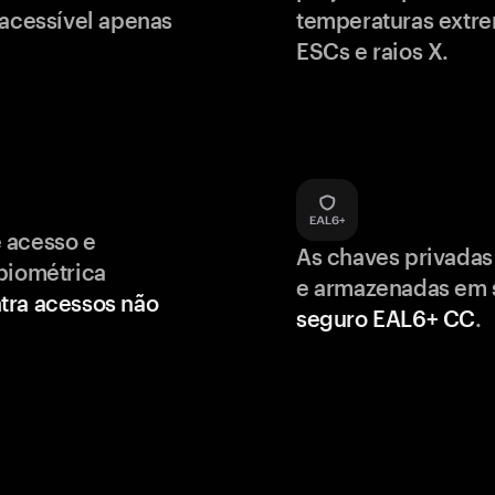
 acessível apenas
temperaturas extr
ESCs e raios X.
 acesso e
As chaves privadas
biométrica
e armazenadas em
tra acessos não
seguro EAL6+ CC
.