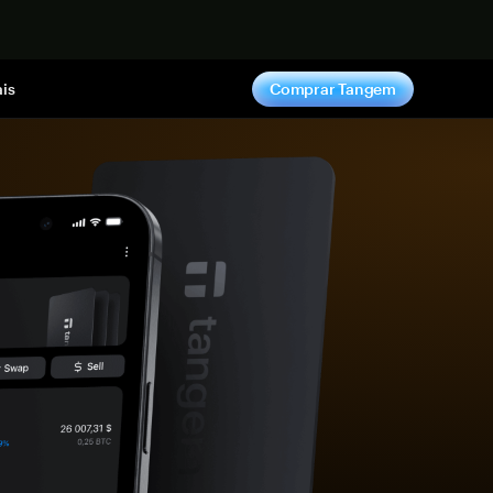
gora
is
Comprar Tangem