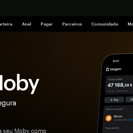
Comprar a
rteira
Anel
Pagar
Parceiros
Comunidade
Ma
Moby
egura
eja seu Moby como