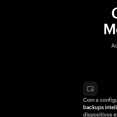
M
Ao
Com a config
backups intel
dispositivos e