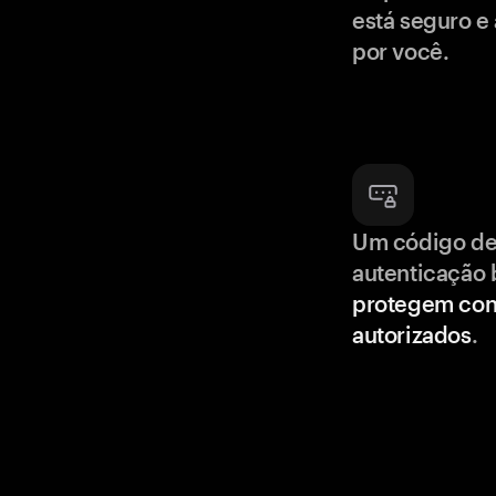
está seguro e
por você.
Um código de
autenticação 
protegem con
autorizados
.