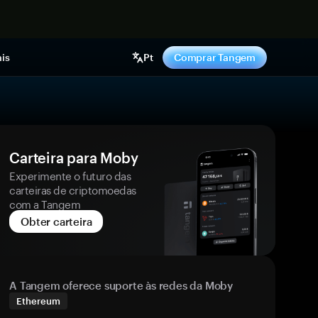
gora
is
Pt
Comprar Tangem
Carteira para Moby
Experimente o futuro das
carteiras de criptomoedas
com a Tangem
Obter carteira
A Tangem oferece suporte às redes da Moby
Ethereum