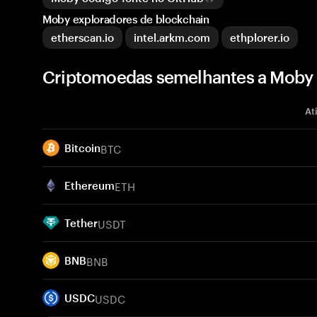
Moby exploradores de blockchain
etherscan.io
intel.arkm.com
ethplorer.io
Criptomoedas semelhantes a Moby
At
BTC
Bitcoin
ETH
Ethereum
USDT
Tether
BNB
BNB
USDC
USDC