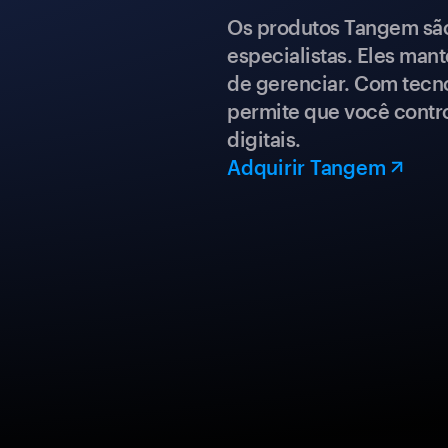
Os produtos Tangem são 
especialistas. Eles mant
de gerenciar. Com tecn
permite que você contro
digitais.
Adquirir Tangem