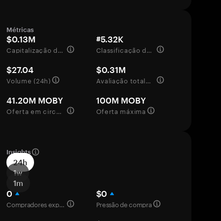
Métricas
$0.13M
#5.32K
Capitalização de mercado
Classificação de mercado
$27.04
$0.31M
Volume (24h)
Avaliação totalmente diluída
41.20M MOBY
100M MOBY
Oferta em circulação
Oferta máxima
Insights
24h
1w
1m
0
$0
Compradores experientes
Pressão de compra