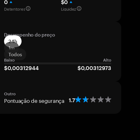
0
$0
Detentores
Liquidez
Desempenho do preço
24h
1m
Todos
Baixo
Alto
$0,00312944
$0,00312973
Outro
Pontuação de segurança
1.7