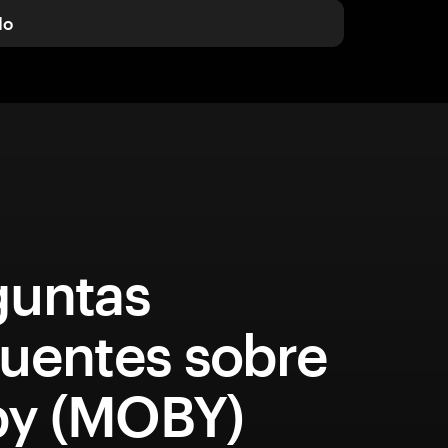
do
guntas
quentes sobre
y (MOBY)