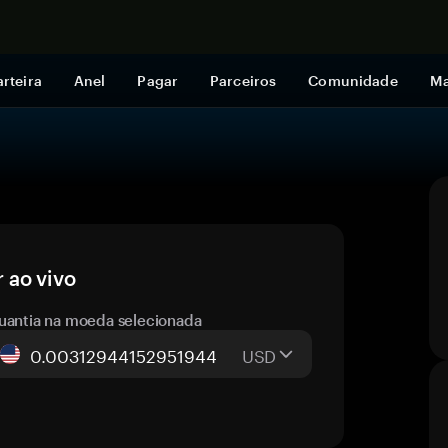
Comprar a
rteira
Anel
Pagar
Parceiros
Comunidade
Ma
 ao vivo
uantia na moeda selecionada
USD