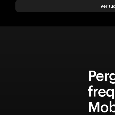
Ver tu
Per
fre
Mob