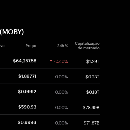
 (MOBY)
Capitalização
ivo
Preço
24h %
de mercado
-0.40%
$1.29T
$64,257.58
0.00%
$0.23T
$1,897.71
0.00%
$0.18T
$0.9992
0.00%
$78.69B
$590.93
0.00%
$71.87B
$0.9996