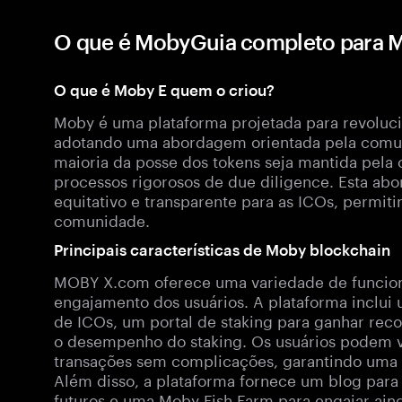
O que é MobyGuia completo para
O que é Moby E quem o criou?
Moby é uma plataforma projetada para revolucio
adotando uma abordagem orientada pela comun
maioria da posse dos tokens seja mantida pela
processos rigorosos de due diligence. Esta ab
equitativo e transparente para as ICOs, permit
comunidade.
Principais características de Moby blockchain
MOBY X.com oferece uma variedade de funciona
engajamento dos usuários. A plataforma inclui 
de ICOs, um portal de staking para ganhar re
o desempenho do staking. Os usuários podem v
transações sem complicações, garantindo uma e
Além disso, a plataforma fornece um blog para 
futuros e uma Moby Fish Farm para engajar ai