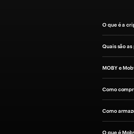
O que é a c
Quais são as
MOBY e Moby
Como compra
Como armaze
O que é Moby