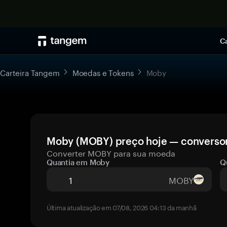
Ca
Carteira Tangem
Moedas e Tokens
Moby
Moby (MOBY) preço hoje — conversor
Converter MOBY para sua moeda
Quantia em Moby
Q
MOBY
Última atualização em 07/08, 2026 04:13 da manhã