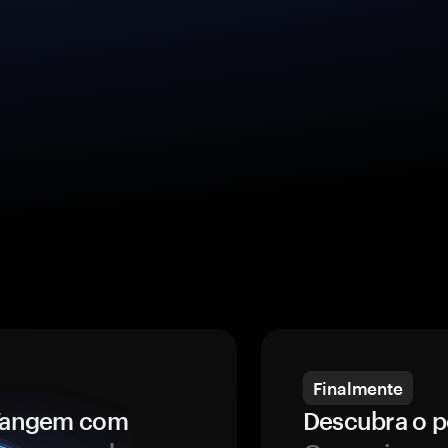
Finalmente
a Tangem com
Descubra o p