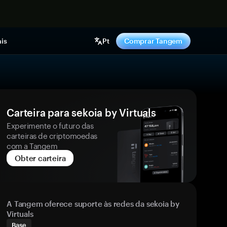
gora
is
Pt
Comprar Tangem
Carteira para sekoia by Virtuals
Experimente o futuro das
carteiras de criptomoedas
com a Tangem
Obter carteira
A Tangem oferece suporte às redes da sekoia by
Virtuals
Base