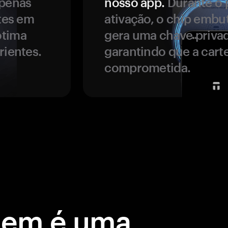
apenas
nosso app.
Durante o 
ntes em
ativação, o chip embu
ótima
gera uma chave privad
rientes.
garantindo que a carte
comprometida.
gem é uma