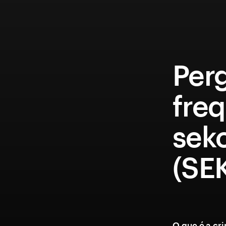
Per
fre
seko
(SE
O que é a cr