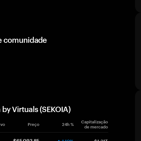
s e comunidade
by Virtuals (SEKOIA)
Capitalização
ivo
Preço
24h %
de mercado
1.10%
$1.31T
$65,093.85