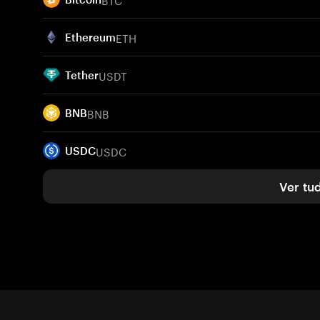
ETH
Ethereum
USDT
Tether
BNB
BNB
USDC
USDC
Ver tu