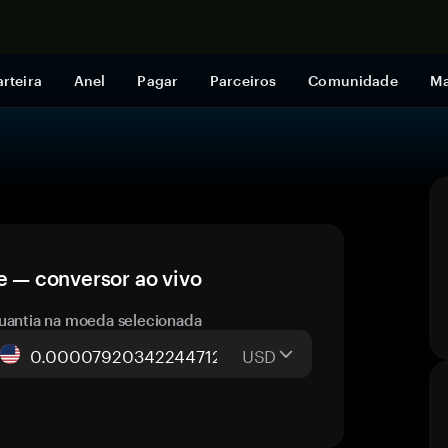
Comprar a
rteira
Anel
Pagar
Parceiros
Comunidade
Ma
e — conversor ao vivo
uantia na moeda selecionada
USD