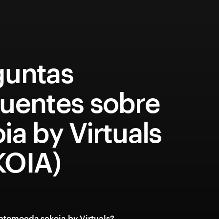
guntas
quentes sobre
ia by Virtuals
KOIA)
iptomoeda sekoia by Virtuals?