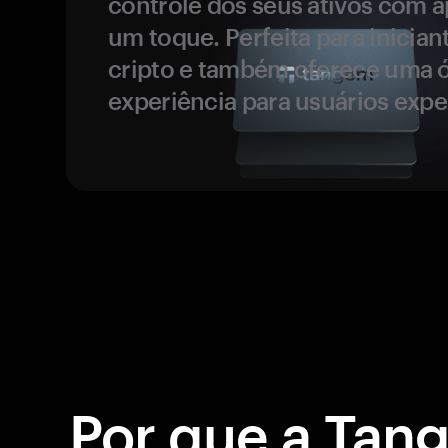
controle dos seus ativos com 
um toque. Perfeita para inicia
cripto e também oferece uma 
experiência para usuários expe
Por que a Tan