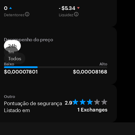
0
- $5.34
Detentores
Liquidez
Desempenho do preço
24h
1m
Todos
Baixo
Alto
$0,00007801
$0,00008168
Outro
Pontuação de segurança
2.9
Listado em
1
Exchanges