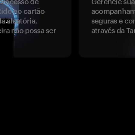
processo de
Gerencie sua
tido no cartão
acompanhame
a aleatória,
seguras e co
ira não possa ser
através da T