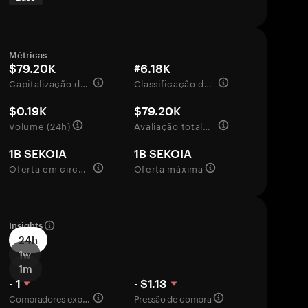
Métricas
$79.20K
#6.18K
Capitalização de mercado
Classificação de mercado
$0.19K
$79.20K
Volume (24h)
Avaliação totalmente diluída
1B SEKOIA
1B SEKOIA
Oferta em circulação
Oferta máxima
Insights
24h
1w
1m
- 1
- $1.13
Compradores experientes
Pressão de compra