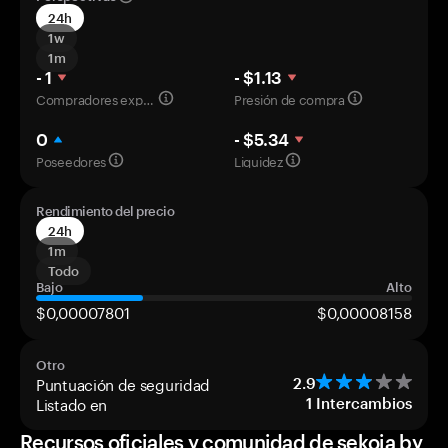
24h
1w
1m
- 1
- $1.13
Compradores experimentados
Presión de compra
0
- $5.34
Poseedores
Liquidez
Rendimiento del precio
24h
1m
Todo
Bajo
Alto
$0,00007801
$0,00008158
Otro
Puntuación de seguridad
2.9
Listado en
1
Intercambios
Recursos oficiales y comunidad de sekoia by