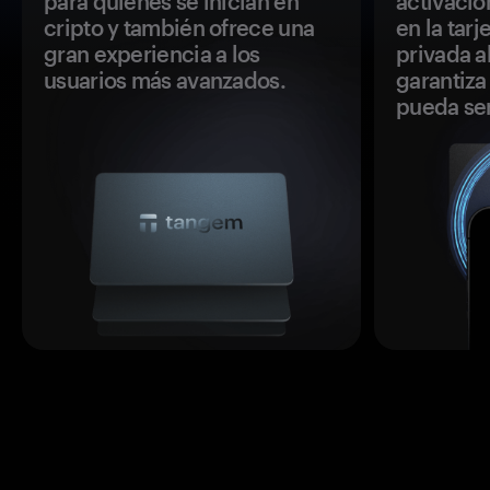
para quienes se inician en
activació
cripto y también ofrece una
en la tar
gran experiencia a los
privada a
usuarios más avanzados.
garantiza 
pueda se