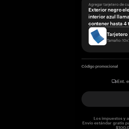
Agregar tarjetero de c
Exterior negro el
interior azul llam
contener hasta 4 t
Tarjetero
Tamaño: 10x
Código promocional
Ent. 
Los impuestos y a
Envío estándar gratis p
$100.0