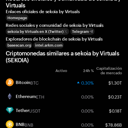
Virtuals
Enlaces oficiales de sekoia by Virtuals
Homepage
Redes sociales y comunidad de sekoia by Virtuals
sekoia by Virtuals en X (Twitter)
Telegram
Exploradores de blockchain de sekoia by Virtuals
basescan.org
intel.arkm.com
Criptomonedas similares a sekoia by Virtuals
(SEKOIA)
Capitalización
Activo
24h %
de mercado
BTC
0.30%
$1.30T
Bitcoin
ETH
0.00%
$0.23T
Ethereum
USDT
0.00%
$0.18T
Tether
BNB
0.00%
$78.86B
BNB