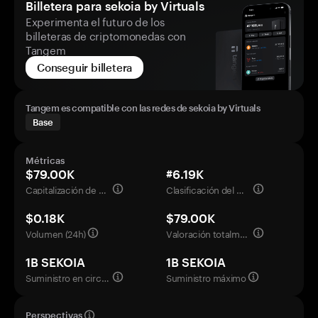
Billetera para sekoia by Virtuals
Experimenta el futuro de los
billeteras de criptomonedas con
Tangem
Conseguir billetera
Tangem es compatible con las redes de sekoia by Virtuals
Base
Métricas
$79.00K
#6.19K
Capitalización de mercado
Clasificación del mercado
$0.18K
$79.00K
Volumen (24h)
Valoración totalmente diluida
1B SEKOIA
1B SEKOIA
Suministro en circulación
Suministro máximo
Perspectivas