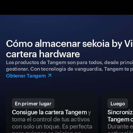
Cómo almacenar sekoia by Vi
cartera hardware
Los productos de Tangem son para todos, desde princip
gestionar. Con tecnología de vanguardia, Tangem te pe
Obtener Tangem
En primer lugar
Luego
Consigue la cartera Tangem
y
Sincroniza
toma el control de tus activos
Tangem c
con solo un toque. Es perfecta
Durante e