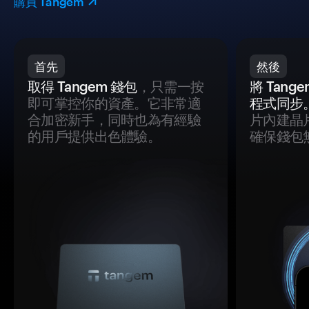
購買 Tangem
首先
然後
取得 Tangem 錢包
，只需一按
將 Tan
即可掌控你的資產。它非常適
程式同步
合加密新手，同時也為有經驗
片內建晶
的用戶提供出色體驗。
確保錢包