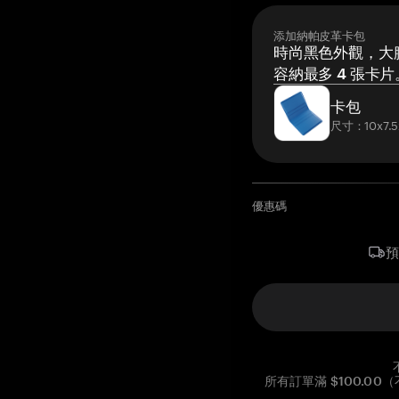
添加納帕皮革卡包
時尚黑色外觀，大膽
容納最多 4 張卡片
卡包
尺寸：10x7.5
優惠碼
所有訂單滿 $100.0