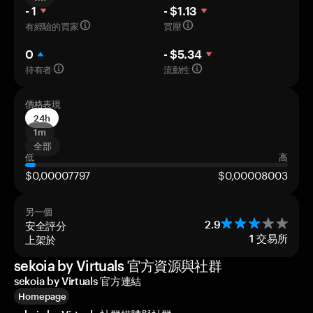
- 1
- $1.13
有經驗的買家
買壓
0
- $5.34
持有者
流動性
價格表現
24h
1m
全部
低
高
$0,00007797
$0,00008003
另一個
安全評分
2.9
上架於
1
交易所
sekoia by Virtuals 官方資源與社群
sekoia by Virtuals 官方連結
Homepage