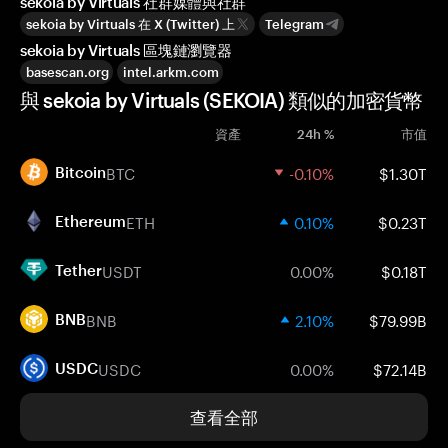
sekoia by Virtuals 社群媒體與社群
sekoia by Virtuals 在 X (Twitter) 上
Telegram
sekoia by Virtuals 區塊鏈瀏覽器
basescan.org
intel.arkm.com
與 sekoia by Virtuals (SEKOIA) 類似的加密貨幣
資產
24h %
市值
BTC
-0.10%
$1.30T
Bitcoin
ETH
0.10%
$0.23T
Ethereum
USDT
0.00%
$0.18T
Tether
BNB
2.10%
$79.99B
BNB
USDC
0.00%
$72.14B
USDC
查看全部