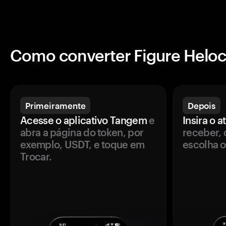
Como converter Figure Helo
Primeiramente
Depois
Acesse o aplicativo Tangem
e
Insira o a
abra a página do token, por
receber, 
exemplo, USDT, e toque em
escolha o
Trocar.