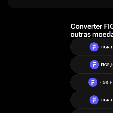
1 semana
30 dias
valor de mercado
Ir
Converter F
outras moed
FIGR_
FIGR_
FIGR_
FIGR_