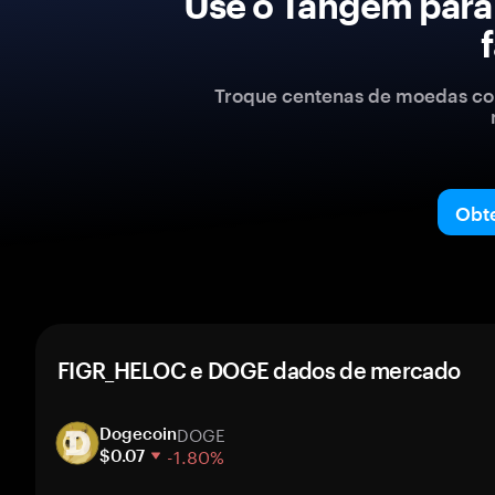
Use o Tangem para
Troque centenas de moedas com
Obt
FIGR_HELOC e DOGE dados de mercado
DOGE
Dogecoin
-1.80%
$0.07