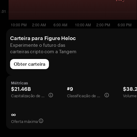
Carteira para Figure Heloc
Experimente o futuro das
carteiras cripto com a Tangem
Obter carteira
Métricas
$21.46B
#9
$38.
Capitalização de mercado
Classificação de mercado
Volume 
∞
Oferta máxima