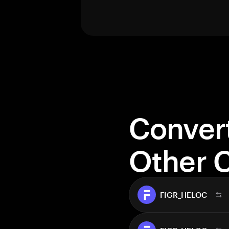
Conver
Other 
FIGR_HELOC