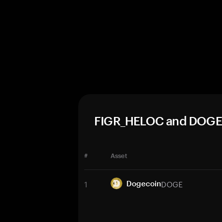
FIGR_HELOC and DOGE 
#
Asset
1
DOGE
Dogecoin