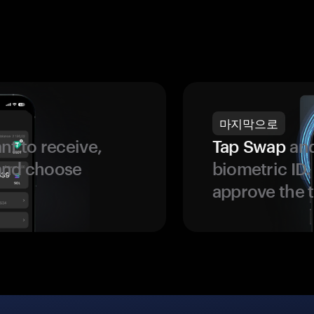
마지막으로
t to receive,
Tap Swap
and
 and choose
biometric ID
approve the t