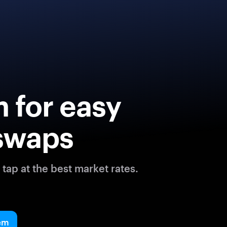
 for easy
swaps
tap at the best market rates.
em