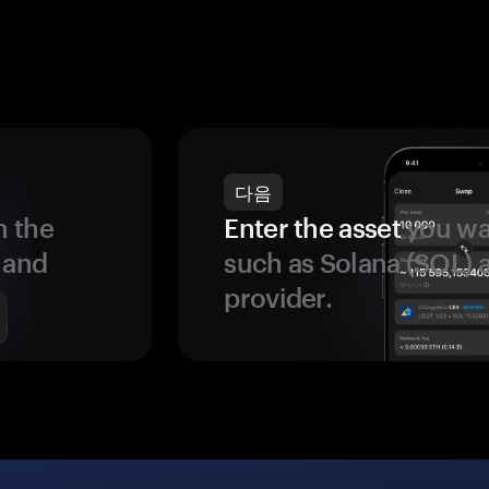
다음
 the
Enter the asset
you wan
 and
such as Solana (SOL)
provider.