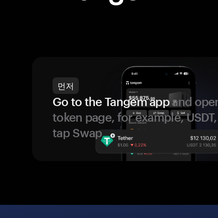
먼저
Go to the Tangem app
and open
token page, for example, USDT,
tap Swap