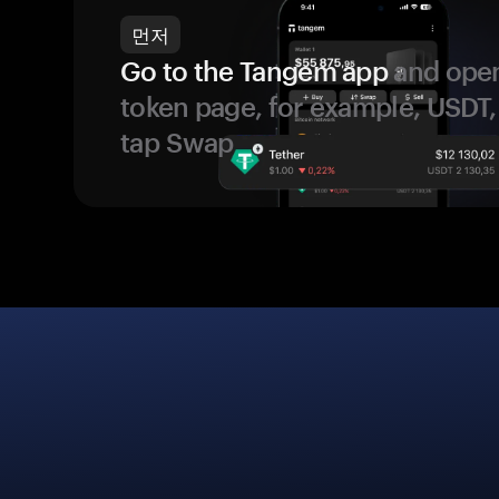
먼저
Go to the Tangem app
and open
token page, for example, USDT,
tap Swap