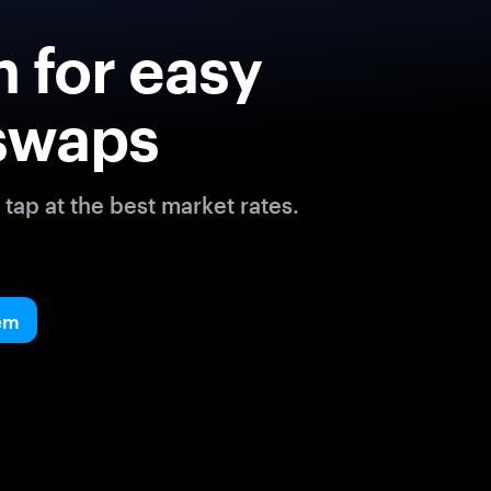
 for easy
swaps
tap at the best market rates.
em