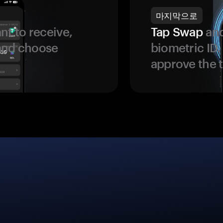
마지막으로
t to receive,
Tap Swap
and
 and choose
biometric ID
approve the t