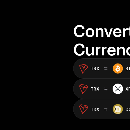
Conver
Curren
TRX
B
TRX
X
TRX
D