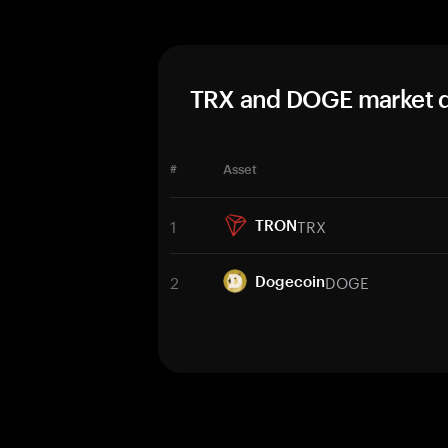
TRX and DOGE market d
#
Asset
1
TRX
TRON
2
DOGE
Dogecoin