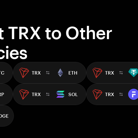
t TRX to Other
cies
TC
TRX
ETH
TRX
RP
TRX
SOL
TRX
OGE