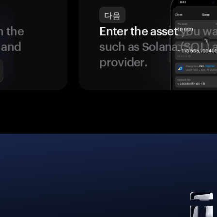
다음
 the
Enter the asset
you wan
 and
such as Solana (SOL)
provider.