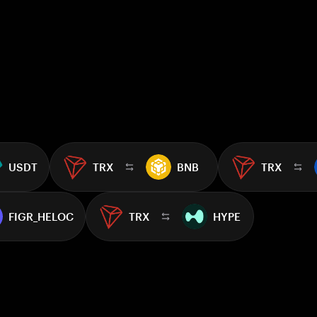
USDT
TRX
BNB
TRX
FIGR_HELOC
TRX
HYPE