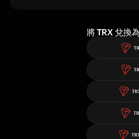
1 週
30 天
市值
將 TRX 兌
T
T
TR
T
TR