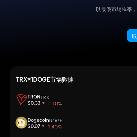
以最優市場匯率
取
TRX和DOGE市場數據
TRX
TRON
-0.10%
$0.33
1 週
DOGE
30 天
Dogecoin
-1.40%
市值
$0.07