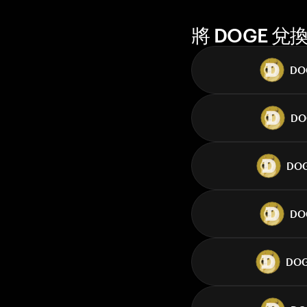
將 DOGE 
DO
DO
DO
DO
DO