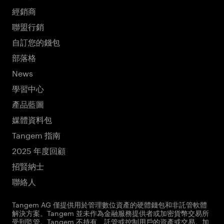
經銷商
聯盟行銷
自訂您的錢包
部落格
News
學習中心
產品藍圖
媒體資料包
Tangem 指南
2025 年度回顧
招賢納士
聯絡人
Tangem AG 僅提供用於管理數位資產的硬體錢包和非託管軟體
解決方案。Tangem 並未作為金融服務提供者或加密貨幣交易所
受到監管。Tangem 不持有、託管或控制用戶的資產或交易。加