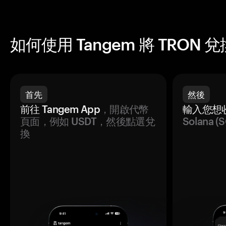
如何使用 Tangem 將 TRON 兌換
首先
然後
前往 Tangem App
，開啟代幣
輸入您想
頁面，例如 USDT，然後點選兌
Solana
換