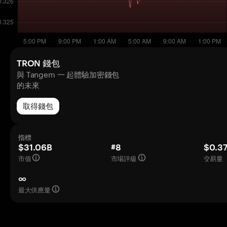
TRON 錢包
與 Tangem 一 起體驗加密錢包
的未來
取得錢包
指標
$31.06B
#8
$0.3
市值
市場評級
交易量（
∞
最大供應量