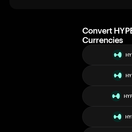
1 week
30 days
Market cap
Convert HYPE
Currencies
HY
HY
HY
HY