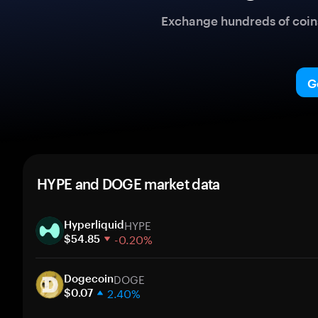
Exchange hundreds of coins 
G
HYPE and DOGE market data
HYPE
Hyperliquid
-0.20%
$54.85
1 week
DOGE
30 days
Dogecoin
2.40%
Market cap
$0.07