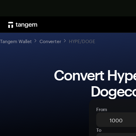
Tangem Wallet
Converter
HYPE/DOGE
 Convert Hyperliquid (HYPE) to 
Dogeco
From
To