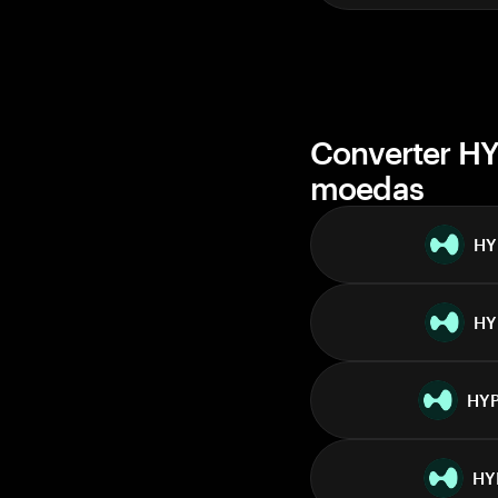
Converter HY
moedas
HY
HY
HY
HY