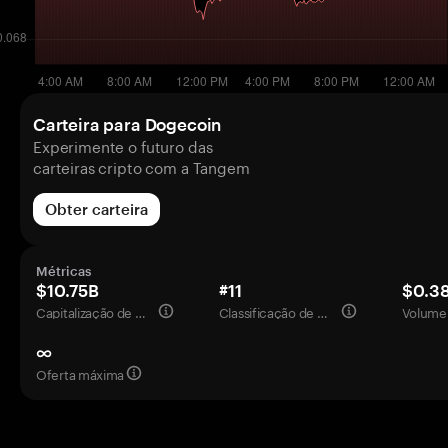
Carteira para Dogecoin
Experimente o futuro das
carteiras cripto com a Tangem
Obter carteira
Métricas
$10.75B
#11
$0.3
Capitalização de mercado
Classificação de mercado
Volume 
∞
Oferta máxima