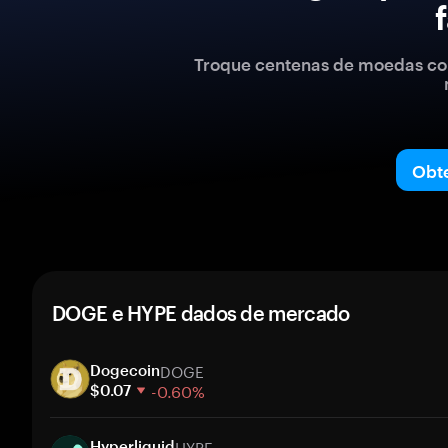
Troque centenas de moedas com
Obt
DOGE e HYPE dados de mercado
DOGE
Dogecoin
-0.60%
$0.07
1 semana
HYPE
30 dias
Hyperliquid