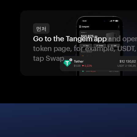
먼저
Go to the Tangem app
and open
token page, for example, USDT,
tap Swap