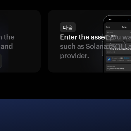
다음
 the
Enter the asset
you wan
 and
such as Solana (SOL)
provider.