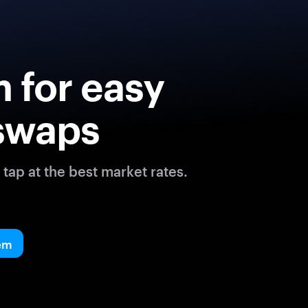
 for easy
swaps
tap at the best market rates.
em