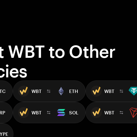
t WBT to Other
cies
TC
WBT
ETH
WBT
RP
WBT
SOL
WBT
YPE