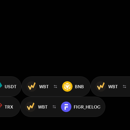
USDT
WBT
BNB
WBT
TRX
WBT
FIGR_HELOC