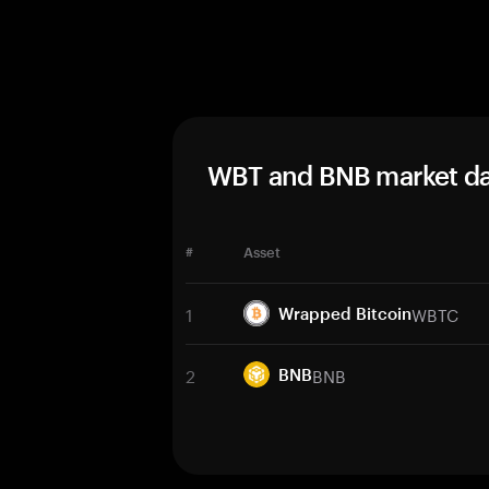
WBT and BNB market da
#
Asset
1
WBTC
Wrapped Bitcoin
2
BNB
BNB