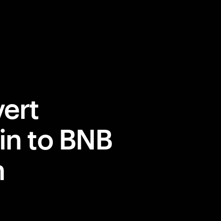
ert
in to BNB
m