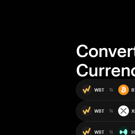
Conver
Curren
WBT
B
WBT
X
WBT
H