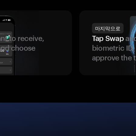
마지막으로
t to receive,
Tap Swap
and
 and choose
biometric ID
approve the t