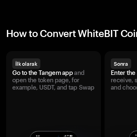
How to Convert WhiteBIT Coi
İlk olarak
Sonra
Go to the Tangem app
and
Enter the
open the token page, for
receive, 
example, USDT, and tap Swap
and choos