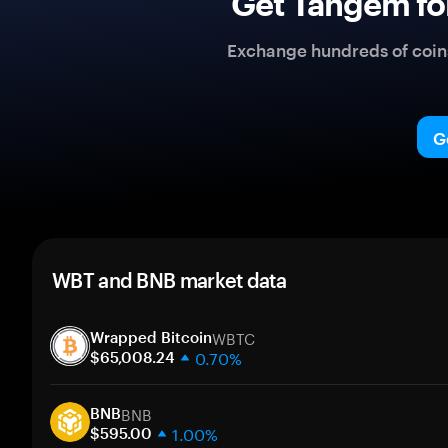
Get Tangem fo
Exchange hundreds of coins 
G
WBT and BNB market data
WBTC
Wrapped Bitcoin
0.70%
$65,008.24
1 week
BNB
30 days
BNB
1.00%
Market cap
$595.00