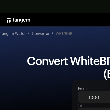
Tangem Wallet
Converter
WBT/BNB
 Convert WhiteBIT Coin (WBT) to BNB 
(
From
To