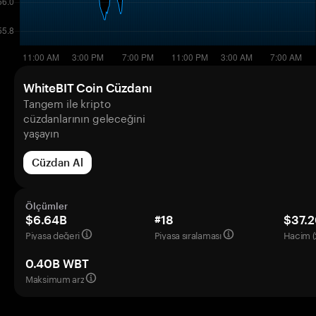
WhiteBIT Coin Cüzdanı
Tangem ile kripto
cüzdanlarının geleceğini
yaşayın
Cüzdan Al
Ölçümler
$6.64B
#18
$37.
Piyasa değeri
Piyasa sıralaması
Hacim (
0.40B WBT
Maksimum arz