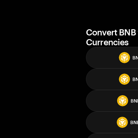
Convert BNB 
Currencies
B
B
BN
BN