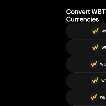
Convert WBT 
Currencies
W
W
WB
W
WB