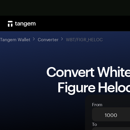
Tangem Wallet
Converter
WBT/FIGR_HELOC
 Convert WhiteBIT Coin (WBT) to 
Figure Helo
From
To