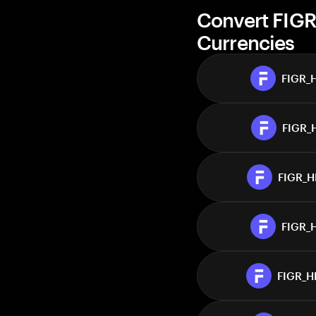
Convert FIG
Currencies
FIGR_
FIGR_
FIGR_
FIGR_
FIGR_H