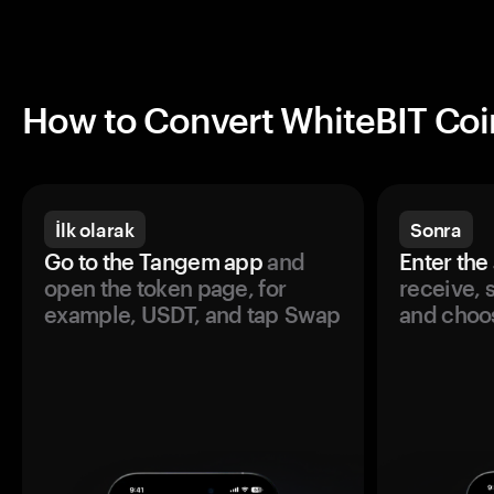
How to Convert WhiteBIT Coi
İlk olarak
Sonra
Go to the Tangem app
and
Enter the
open the token page, for
receive, 
example, USDT, and tap Swap
and choos