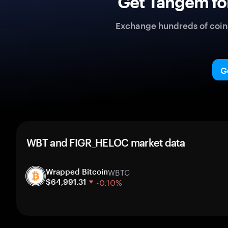
Get Tangem fo
Exchange hundreds of coins 
G
WBT and FIGR_HELOC market data
WBTC
Wrapped Bitcoin
-0.10%
$64,991.31
1 week
30 days
Market cap