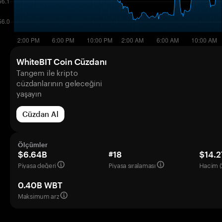
WhiteBIT Coin Cüzdanı
Tangem ile kripto
cüzdanlarının geleceğini
yaşayın
Cüzdan Al
Ölçümler
$6.64B
#18
$14.
Piyasa değeri
Piyasa sıralaması
Hacim (
0.40B WBT
Maksimum arz