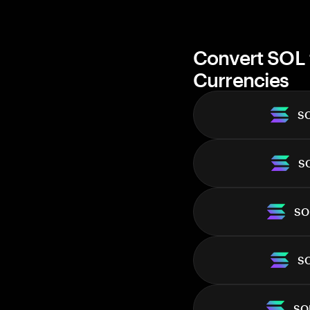
Convert SOL 
Currencies
S
S
SO
S
SO