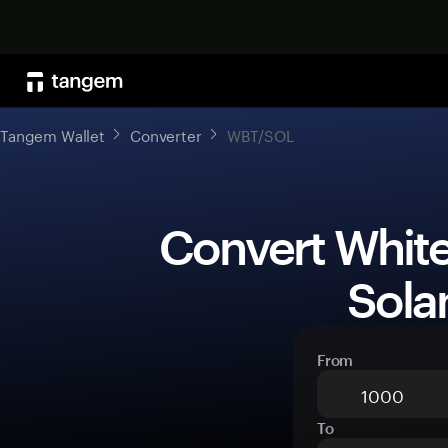
Tangem Wallet
Converter
WBT/SOL
 Convert WhiteBIT Coin (WBT) to 
Sola
From
To