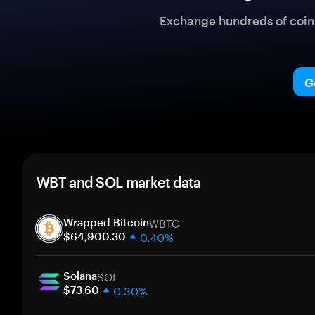
Exchange hundreds of coins 
G
WBT and SOL market data
WBTC
Wrapped Bitcoin
0.40%
$64,900.30
1 week
SOL
30 days
Solana
0.30%
Market cap
$73.60