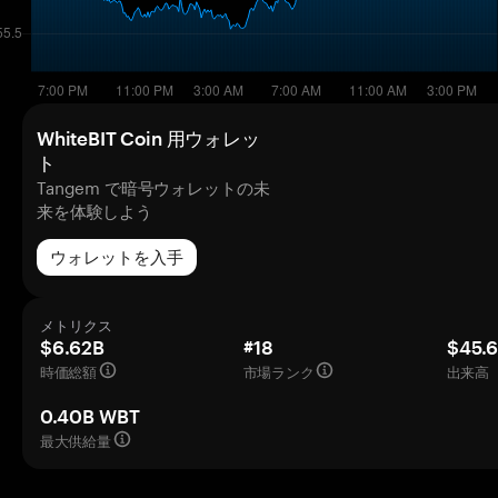
WhiteBIT Coin 用ウォレッ
ト
Tangem で暗号ウォレットの未
来を体験しよう
ウォレットを入手
メトリクス
$6.62B
#18
$45.
時価総額
市場ランク
出来高（
0.40B WBT
最大供給量