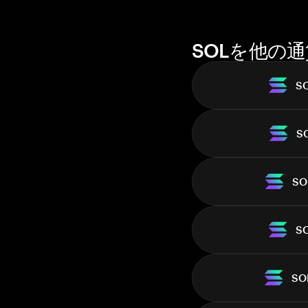
SOLを他の
S
S
SO
S
SO