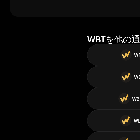
1週間
ト
30日間
時価総額
ト
WBTを他の
W
W
WB
W