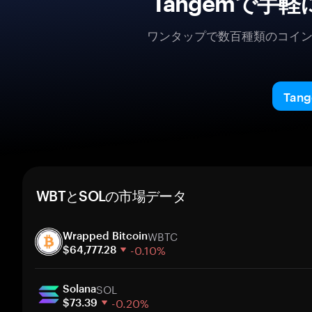
Tangemで手
ワンタップで数百種類のコイ
Ta
WBTとSOLの市場データ
WBTC
Wrapped Bitcoin
-0.10%
$64,777.28
1週間
SOL
30日間
Solana
-0.20%
時価総額
$73.39