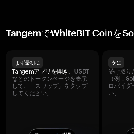
TangemでWhiteBIT Coin
まず最初に
次に
Tangemアプリを開き
、USDT
受け取り
などのトークンページを表示
（例：So
して、「スワップ」をタップ
ロバイダ
してください。
い。