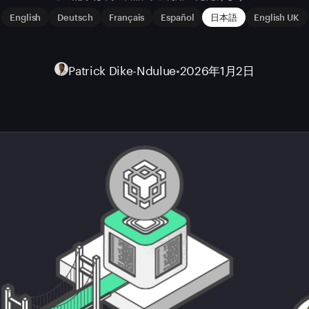
English
Deutsch
Français
Español
日本語
English UK
Patrick Dike-Ndulue
•
2026年1月2日